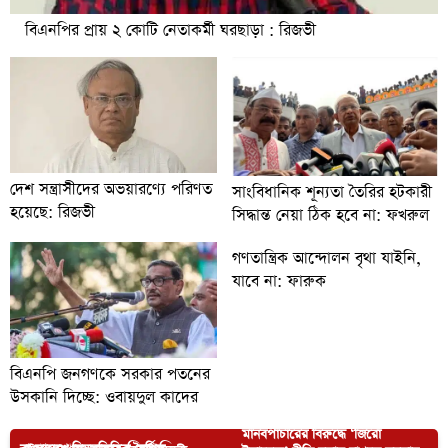
বিএনপির প্রায় ২ কোটি নেতাকর্মী ঘরছাড়া : রিজভী
দেশ সন্ত্রাসীদের অভয়ারণ্যে পরিণত
সাংবিধানিক শূন্যতা তৈরির হটকারী
হয়েছে: রিজভী
সিদ্ধান্ত নেয়া ঠিক হবে না: ফখরুল
গণতান্ত্রিক আন্দোলন বৃথা যাইনি,
যাবে না: ফারুক
বিএনপি জনগণকে সরকার পতনের
উসকানি দিচ্ছে: ওবায়দুল কাদের
মানবপাচারের বিরুদ্ধে ‘জিরো