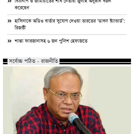
বিএনপি ও জামায়াতের শীর্ষ নেতারা জুলাই অনুষ্ঠান বর্জন
করেছেন
হাসিনাকে অডিও বার্তার সুযোগ দেওয়া ভারতের ‘ডাবল স্ট্যান্ডার্ড’:
রিজভী
শান্তা ফারজানাসহ ৬ জন পুলিশ হেফাজতে
সর্বোচ্চ পঠিত - রাজনীতি