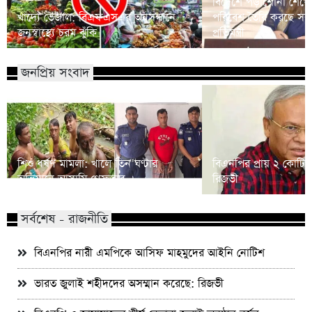
বিদেশে পড়াশোনা শেষে
খাদ্যে ভেজাল: বিএফএসএর অনুসন্ধানে
পরিবেশ তৈরি করছে সরকার
জনস্বাস্থ্যে চরম ঝুঁকি
প্রতিমন্ত্রী
জনপ্রিয় সংবাদ
শিশু ধর্ষণ মামলা: খালে তিন ঘণ্টার
বিএনপির প্রায় ২ কোটি ন
অভিযানে আসামি গ্রেফতার
রিজভী
সর্বশেষ - রাজনীতি
বিএনপির নারী এমপিকে আসিফ মাহমুদের আইনি নোটিশ
ভারত জুলাই শহীদদের অসম্মান করেছে: রিজভী