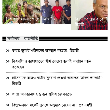
শিশু ধর্ষণ মামলা: খালে তিন ঘণ্টার
বিএনপির প্রায় ২ কোটি ন
অভিযানে আসামি গ্রেফতার
রিজভী
সর্বশেষ - রাজনীতি
ভারত জুলাই শহীদদের অসম্মান করেছে: রিজভী
বিএনপি ও জামায়াতের শীর্ষ নেতারা জুলাই অনুষ্ঠান বর্জন
করেছেন
হাসিনাকে অডিও বার্তার সুযোগ দেওয়া ভারতের ‘ডাবল স্ট্যান্ডার্ড’:
রিজভী
শান্তা ফারজানাসহ ৬ জন পুলিশ হেফাজতে
বিদ্যুৎ-গ্যাস সংকট প্রসঙ্গে অজুহাত দেবেন না : প্রধানমন্ত্রী