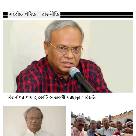
সর্বোচ্চ পঠিত - রাজনীতি
বিএনপির প্রায় ২ কোটি নেতাকর্মী ঘরছাড়া : রিজভী