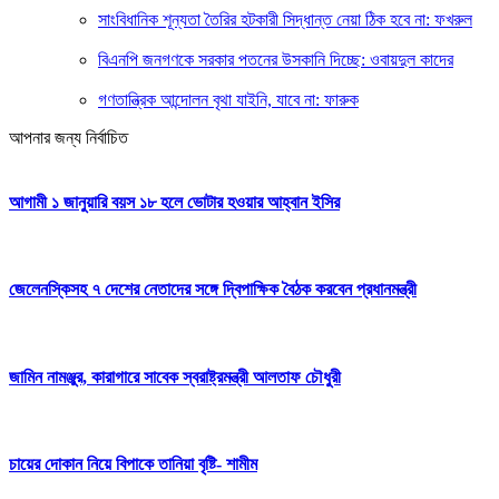
সাংবিধানিক শূন্যতা তৈরির হটকারী সিদ্ধান্ত নেয়া ঠিক হবে না: ফখরুল
বিএনপি জনগণকে সরকার পতনের উসকানি দিচ্ছে: ওবায়দুল কাদের
গণতান্ত্রিক আন্দোলন বৃথা যাইনি, যাবে না: ফারুক
আপনার জন্য নির্বাচিত
আগামী ১ জানুয়ারি বয়স ১৮ হলে ভোটার হওয়ার আহ্বান ইসির
জেলেনস্কিসহ ৭ দেশের নেতাদের সঙ্গে দ্বিপাক্ষিক বৈঠক করবেন প্রধানমন্ত্রী
জামিন নামঞ্জুর, কারাগারে সাবেক স্বরাষ্ট্রমন্ত্রী আলতাফ চৌধুরী
চায়ের দোকান নিয়ে বিপাকে তানিয়া বৃষ্টি- শামীম