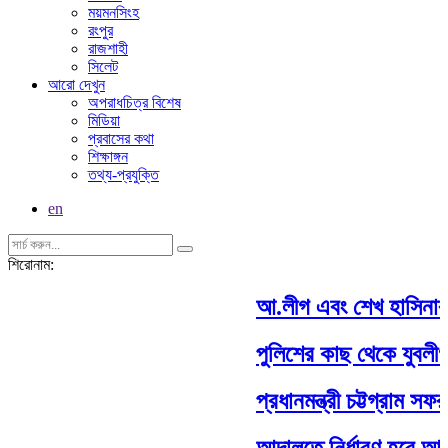
ময়মনসিংহ
রংপুর
রাজশাহী
সিলেট
আরো দেখুন
অপরাধচিত্র বিশেষ
মিডিয়া
প্রবাসের কথা
শিক্ষাঙ্গন
তথ্য-প্রযুক্তি
en
শিরোনাম:
আ.লীগ এবং শেখ হাসিনার র
পুলিশের কাছ থেকে যুবলীগ ন
প্রধানমন্ত্রী চট্টগ্রাম সফ
আদালতে নির্ধারণ হবে আওয়ামী ল