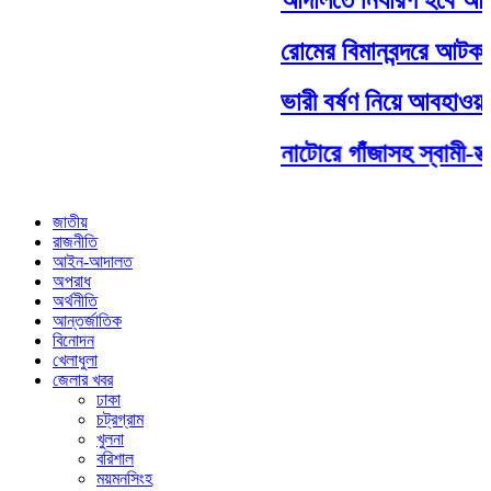
রোমের বিমানবন্দরে আটকা আ
ভারী বর্ষণ নিয়ে আবহাওয়া অফ
নাটোরে গাঁজাসহ স্বামী-স্ত্রী
জাতীয়
রাজনীতি
আইন-আদালত
অপরাধ
অর্থনীতি
আন্তর্জাতিক
বিনোদন
খেলাধুলা
জেলার খবর
ঢাকা
চট্রগ্রাম
খুলনা
বরিশাল
ময়মনসিংহ