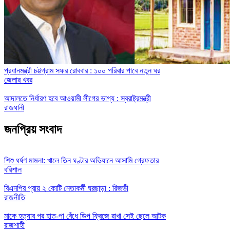
প্রধানমন্ত্রী চট্টগ্রাম সফর রোববার : ১০০ পরিবার পাবে নতুন ঘর
জেলার খবর
আদালতে নির্ধারণ হবে আওয়ামী লীগের ভাগ্য : স্বরাষ্ট্রমন্ত্রী
রাজধানী
জনপ্রিয় সংবাদ
শিশু ধর্ষণ মামলা: খালে তিন ঘণ্টার অভিযানে আসামি গ্রেফতার
বরিশাল
বিএনপির প্রায় ২ কোটি নেতাকর্মী ঘরছাড়া : রিজভী
রাজনীতি
মাকে হত্যার পর হাত-পা বেঁধে ডিপ ফ্রিজে রাখা সেই ছেলে আটক
রাজশাহী