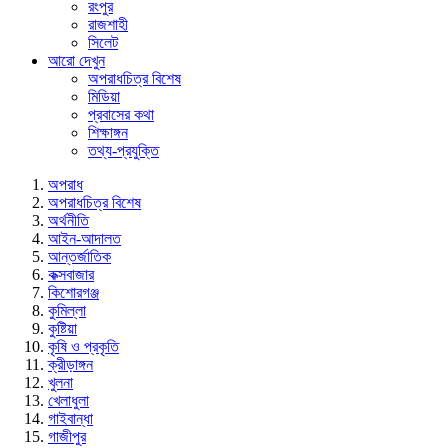
রংপুর
রাজশাহী
সিলেট
আরো দেখুন
অপরাধচিত্র বিশেষ
মিডিয়া
প্রবাসের কথা
শিক্ষাঙ্গন
তথ্য-প্রযুক্তি
অপরাধ
অপরাধচিত্র বিশেষ
অর্থনীতি
আইন-আদালত
আন্তর্জাতিক
কক্সবাজার
কিশোরগঞ্জ
কুমিল্লা
কুষ্টিয়া
কৃষি ও প্রকৃতি
ক্রীড়াঙ্গন
খুলনা
খেলাধুলা
গাইবান্ধা
গাজীপুর