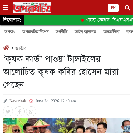
EN
শিরোনাম:
খাদ্যে ভেজাল: বিএফএসএর অনুসন
অপরাধ
অপরাধচিত্র বিশেষ
অর্থনীতি
আইন-আদালত
আন্তর্জাতিক
কক্স
/
জাতীয়
‘কৃষক কার্ড’ পাওয়া টাঙ্গাইলের
আলোচিত কৃষক কবির হোসেন মারা
গেছেন
Newsdesk
June 24, 2026 12:49 am