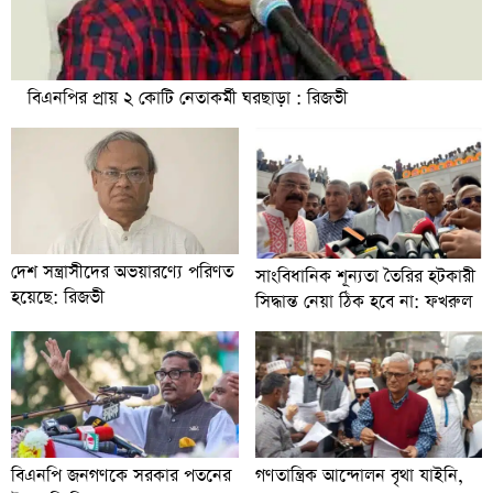
বিএনপির প্রায় ২ কোটি নেতাকর্মী ঘরছাড়া : রিজভী
দেশ সন্ত্রাসীদের অভয়ারণ্যে পরিণত
সাংবিধানিক শূন্যতা তৈরির হটকারী
হয়েছে: রিজভী
সিদ্ধান্ত নেয়া ঠিক হবে না: ফখরুল
বিএনপি জনগণকে সরকার পতনের
গণতান্ত্রিক আন্দোলন বৃথা যাইনি,