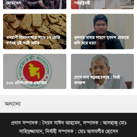
মোতায়েন
পররাষ্ট্রমন্ত্রী
ওসমানী বিমানবন্দরে সাড়ে ১৭ কেজি
খুলনায় বাসার সামনে যুবদল নেতাকে
স্বর্ণসহ দুই যাত্রী আটক
গুলি করে হত্যা
দেশে নানা ষড়যন্ত্র চলছে : মির্জা
১০২ এসিল্যান্ডকে প্রত্যাহার
ফখরুল
অন্যান্য
প্রধান সম্পাদক : সৈয়দ সাঈদ আহমেদ, সম্পাদক : আলহাজ্ব মোঃ
সাহিদুজ্জামান, নির্বাহী সম্পাদক : মোঃ আলমগীর হোসেন