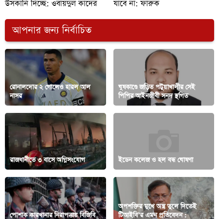
উসকানি দিচ্ছে: ওবায়দুল কাদের
যাবে না: ফারুক
আপনার জন্য নির্বাচিত
রোনালদোর ২ গোলেও হারল আল
ঘুষকাণ্ডে জড়িত পটুয়াখালীর সেই
নাসর
পিপির আইনজীবী সনদ স্থগিত
রাজধানীতে ৩ বাসে অগ্নিসংযোগ
ইডেন কলেজ ও হল বন্ধ ঘোষণা
অপশক্তির মুখে অস্ত্র তুলে দিতেই
পোশাক কারখানার নিরাপত্তায় বিজিবি
টিআইবি’র এমন প্রতিবেদন :