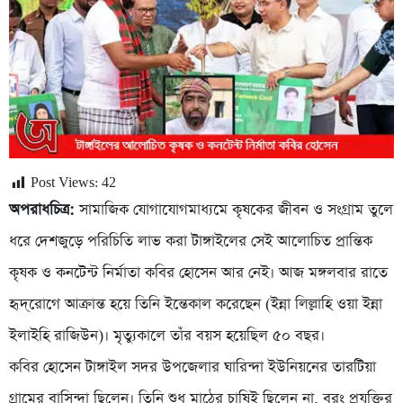
Post Views:
42
অপরাধচিত্র:
সামাজিক যোগাযোগমাধ্যমে কৃষকের জীবন ও সংগ্রাম তুলে
ধরে দেশজুড়ে পরিচিতি লাভ করা টাঙ্গাইলের সেই আলোচিত প্রান্তিক
কৃষক ও কনটেন্ট নির্মাতা কবির হোসেন আর নেই। আজ মঙ্গলবার রাতে
হৃদ্‌রোগে আক্রান্ত হয়ে তিনি ইন্তেকাল করেছেন (ইন্না লিল্লাহি ওয়া ইন্না
ইলাইহি রাজিউন)। মৃত্যুকালে তাঁর বয়স হয়েছিল ৫০ বছর।
কবির হোসেন টাঙ্গাইল সদর উপজেলার ঘারিন্দা ইউনিয়নের তারটিয়া
গ্রামের বাসিন্দা ছিলেন। তিনি শুধু মাঠের চাষিই ছিলেন না, বরং প্রযুক্তির