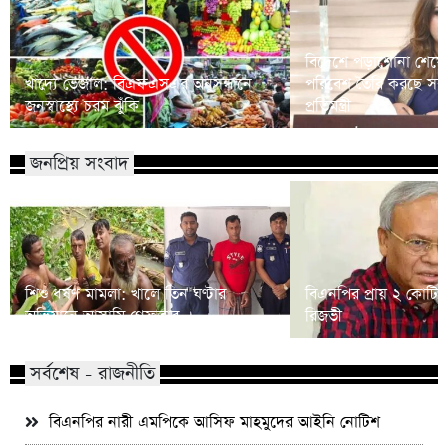
বিদেশে পড়াশোনা শেষে
খাদ্যে ভেজাল: বিএফএসএর অনুসন্ধানে
পরিবেশ তৈরি করছে সরকার
জনস্বাস্থ্যে চরম ঝুঁকি
প্রতিমন্ত্রী
জনপ্রিয় সংবাদ
শিশু ধর্ষণ মামলা: খালে তিন ঘণ্টার
বিএনপির প্রায় ২ কোটি ন
অভিযানে আসামি গ্রেফতার
রিজভী
সর্বশেষ - রাজনীতি
বিএনপির নারী এমপিকে আসিফ মাহমুদের আইনি নোটিশ