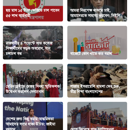
ছয় মাস ১৫ টাকা কেজিতে চাল পাবেন
আমরা নিরপেক্ষ থাকতে চাই,
৫৫ লাখ কার্ডধারী
আমাদেরকে সাহায্য করবেন: সিইসি
রাজধানীর ৪ পয়েন্টে সাত কলেজ
শিক্ষার্থীদের সড়ক অবরোধ, যান
চলাচল বন্ধ
বাজেটে কোন খাতে কত বরাদ্দ
মেরিন ড্রাইভে মেজর সিনহা স্মৃতিফলক
গাজায় ইসরায়েলি হামলা ফের শুরু,
উদ্বোধন করলেন সেনাপ্রধান
তীব্র নিন্দা বাংলাদেশের
দেশের জন্য কিছু করার আন্তরিকতা
আমাদের সবার থাকা উচিত: জাইমা
রহমান
দেশে ফিরেছে সাফ চ্যাম্পিয়নরা