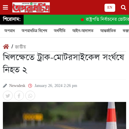
EN
শিরোনাম:
রাষ্ট্রপতি নির্বাচনের ভোটার
অপরাধ
অপরাধচিত্র বিশেষ
অর্থনীতি
আইন-আদালত
আন্তর্জাতিক
কক্স
/
জাতীয়
খিলক্ষেতে ট্রাক-মোটরসাইকেল সংর্ঘষে
নিহত ২
Newsdesk
January 26, 2024 2:26 pm