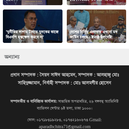
‘দুর্নীতির লাগাম টানতে দুদকের কাজে
দেশের বিভিন্ন এলাকায় এখনো মব
বিএনপি হস্তক্ষেপ করবে না’
জাস্টিস চলছে : স্বরাষ্ট্র উপদেষ্টা
অন্যান্য
প্রধান সম্পাদক : সৈয়দ সাঈদ আহমেদ, সম্পাদক : আলহাজ্ব মোঃ
সাহিদুজ্জামান, নির্বাহী সম্পাদক : মোঃ আলমগীর হোসেন
সম্পাদকীয় ও বানিজ্যিক কার্যালয়:
সাপ্তাহিক অপরাধচিত্র, ২৬ বঙ্গবন্ধু অ্যাভিনিউ
ব্যাভিলন সেন্টার ৬ষ্ট তলা, ঢাকা ১০০০।
ফোন: ০১৭১৮৩১৯২৮৩, ০১৭৩২১৬০৬৭৩
Gmail:
aparadhchitra71@gmail.com