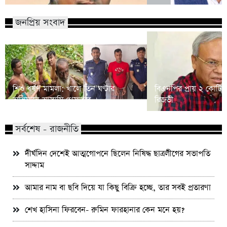
জনপ্রিয় সংবাদ
শিশু ধর্ষণ মামলা: খালে তিন ঘণ্টার
বিএনপির প্রায় ২ কোটি ন
অভিযানে আসামি গ্রেফতার
রিজভী
সর্বশেষ - রাজনীতি
দীর্ঘদিন দেশেই আত্মগোপনে ছিলেন নিষিদ্ধ ছাত্রলীগের সভাপতি
সাদ্দাম
আমার নাম বা ছবি দিয়ে যা কিছু বিক্রি হচ্ছে, তার সবই প্রতারণা
শেখ হাসিনা ফিরবেন- রুমিন ফারহানার কেন মনে হয়?