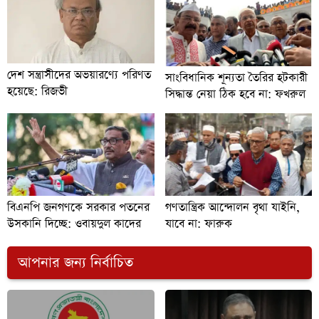
দেশ সন্ত্রাসীদের অভয়ারণ্যে পরিণত
সাংবিধানিক শূন্যতা তৈরির হটকারী
হয়েছে: রিজভী
সিদ্ধান্ত নেয়া ঠিক হবে না: ফখরুল
বিএনপি জনগণকে সরকার পতনের
গণতান্ত্রিক আন্দোলন বৃথা যাইনি,
উসকানি দিচ্ছে: ওবায়দুল কাদের
যাবে না: ফারুক
আপনার জন্য নির্বাচিত