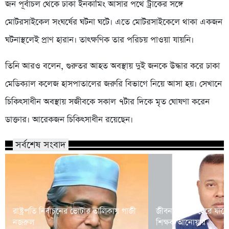
জন পূর্বাচল থেকে ঢাকা ইনকামিং আসার পথে ট্রাকের সঙ্গে
মোটরসাইকেল সংঘর্ষের ঘটনা ঘটে। এতে মোটরসাইকেলে থাকা একজন
ঘটনাস্থলেই প্রাণ হারান। তাৎক্ষণিক তার পরিচয় পাওয়া যায়নি।
তিনি আরও বলেন, গুরুতর আহত অবস্থায় দুই জনকে উদ্ধার করে ঢাকা
মেডিক্যাল কলেজ হাসপাতালের জরুরি বিভাগে নিয়ে আসা হয়। সেখানে
চিকিৎসাধীন অবস্থায় সজীবকে সকাল ৭টার দিকে মৃত ঘোষণা করেন
ডাক্তার। আরেকজন চিকিৎসাধীন রয়েছেন।
সর্বশেষ সংবাদ
রাষ্ট্রপতি নির্বাচনের ভোটার তালিকায় গাজী
জীবনসংগ্রামে হেরে যাচ্
নজরুল
শিক্ষক আনোয়ার