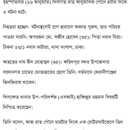
বৃহস্পতিবার (২৬ জানুয়ারি) দিবাগত রাত আনুমানিক পৌনে ৪টার দিকে
এ ঘটনা ঘটে।
নিহতরা হচ্ছেন- ঘটনাস্থলেই প্রাণ হারানো অজ্ঞাত পুরুষ, তার পরিচয়
পাওয়া যায়নি। অপরজন মো. সজীব হোসেন (৩৫)। পিতা নবাব মিয়া।
ঠিকনা ২৩/১ নবাব কাটারা, থানা বংশাল, ঢাকা।
আহতের নাম দ্বীন মোহাম্মদ (৩৫)। ফরিদপুর সদর উপজেলার
বয়দানগর গ্রামের মোতাহারের ছেলে তিনি। বর্তমানে কেরানীগঞ্জের
জিনজিরায় থাকেন।
খিলক্ষেত থানার উপ-পরিদর্শক (এসআই) হাফিজুর রহমান বিষয়টি
নিশ্চিত করেছেন।
তিনি বলেন, আজ রাত পৌনে চারটার দিকে এক মোটরসাইকেলে তিন