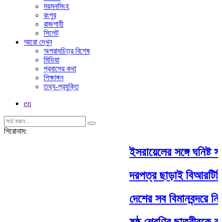
ময়মনসিংহ
রংপুর
রাজশাহী
সিলেট
আরো দেখুন
অপরাধচিত্র বিশেষ
মিডিয়া
প্রবাসের কথা
শিক্ষাঙ্গন
তথ্য-প্রযুক্তি
en
শিরোনাম:
ইসরায়েলের সঙ্গে ঘনিষ্ট সম
দরপত্র ছাড়াই বিআরটিসি
দেশের সব বিমানবন্দরে নির
ষষ্ঠ শ্রেণির ছাত্রীরকে ব