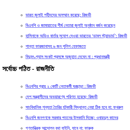
ভারত জুলাই শহীদদের অসম্মান করেছে: রিজভী
বিএনপি ও জামায়াতের শীর্ষ নেতারা জুলাই অনুষ্ঠান বর্জন করেছেন
হাসিনাকে অডিও বার্তার সুযোগ দেওয়া ভারতের ‘ডাবল স্ট্যান্ডার্ড’: রিজভী
শান্তা ফারজানাসহ ৬ জন পুলিশ হেফাজতে
বিদ্যুৎ-গ্যাস সংকট প্রসঙ্গে অজুহাত দেবেন না : প্রধানমন্ত্রী
সর্বোচ্চ পঠিত - রাজনীতি
বিএনপির প্রায় ২ কোটি নেতাকর্মী ঘরছাড়া : রিজভী
দেশ সন্ত্রাসীদের অভয়ারণ্যে পরিণত হয়েছে: রিজভী
সাংবিধানিক শূন্যতা তৈরির হটকারী সিদ্ধান্ত নেয়া ঠিক হবে না: ফখরুল
বিএনপি জনগণকে সরকার পতনের উসকানি দিচ্ছে: ওবায়দুল কাদের
গণতান্ত্রিক আন্দোলন বৃথা যাইনি, যাবে না: ফারুক