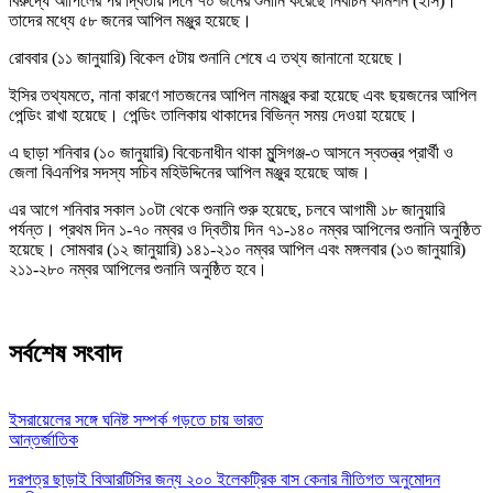
বিরুদ্ধে আপিলের পর দ্বিতীয় দিনে ৭০ জনের শুনানি করেছে নির্বাচন কমিশন (ইসি)।
তাদের মধ্যে ৫৮ জনের আপিল মঞ্জুর হয়েছে।
রোববার (১১ জানুয়ারি) বিকেল ৫টায় শুনানি শেষে এ তথ্য জানানো হয়েছে।
ইসির তথ্যমতে, নানা কারণে সাতজনের আপিল নামঞ্জুর করা হয়েছে এবং ছয়জনের আপিল
পেন্ডিং রাখা হয়েছে। পেন্ডিং তালিকায় থাকাদের বিভিন্ন সময় দেওয়া হয়েছে।
এ ছাড়া শনিবার (১০ জানুয়ারি) বিবেচনাধীন থাকা মুন্সিগঞ্জ-৩ আসনে স্বতন্ত্র প্রার্থী ও
জেলা বিএনপির সদস্য সচিব মহিউদ্দিনের আপিল মঞ্জুর হয়েছে আজ।
এর আগে শনিবার সকাল ১০টা থেকে শুনানি শুরু হয়েছে, চলবে আগামী ১৮ জানুয়ারি
পর্যন্ত। প্রথম দিন ১-৭০ নম্বর ও দ্বিতীয় দিন ৭১-১৪০ নম্বর আপিলের শুনানি অনুষ্ঠিত
হয়েছে। সোমবার (১২ জানুয়ারি) ১৪১-২১০ নম্বর আপিল এবং মঙ্গলবার (১৩ জানুয়ারি)
২১১-২৮০ নম্বর আপিলের শুনানি অনুষ্ঠিত হবে।
সর্বশেষ সংবাদ
ইসরায়েলের সঙ্গে ঘনিষ্ট সম্পর্ক গড়তে চায় ভারত
আন্তর্জাতিক
দরপত্র ছাড়াই বিআরটিসির জন্য ২০০ ইলেকট্রিক বাস কেনার নীতিগত অনুমোদন