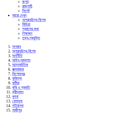
রংপুর
রাজশাহী
সিলেট
আরো দেখুন
অপরাধচিত্র বিশেষ
মিডিয়া
প্রবাসের কথা
শিক্ষাঙ্গন
তথ্য-প্রযুক্তি
অপরাধ
অপরাধচিত্র বিশেষ
অর্থনীতি
আইন-আদালত
আন্তর্জাতিক
কক্সবাজার
কিশোরগঞ্জ
কুমিল্লা
কুষ্টিয়া
কৃষি ও প্রকৃতি
ক্রীড়াঙ্গন
খুলনা
খেলাধুলা
গাইবান্ধা
গাজীপুর