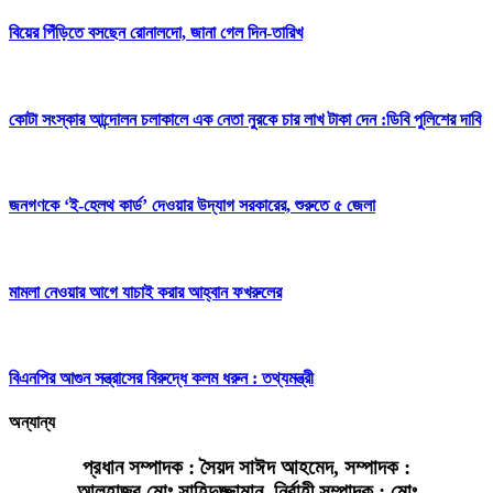
বিয়ের পিঁড়িতে বসছেন রোনালদো, জানা গেল দিন-তারিখ
কোটা সংস্কার আন্দোলন চলাকালে এক নেতা নুরকে চার লাখ টাকা দেন :ডিবি পুলিশের দাবি
জনগণকে ‘ই-হেলথ কার্ড’ দেওয়ার উদ্যাগ সরকারের, শুরুতে ৫ জেলা
মামলা নেওয়ার আগে যাচাই করার আহ্বান ফখরুলের
বিএনপির আগুন সন্ত্রাসের বিরুদ্ধে কলম ধরুন : তথ্যমন্ত্রী
অন্যান্য
প্রধান সম্পাদক : সৈয়দ সাঈদ আহমেদ, সম্পাদক :
আলহাজ্ব মোঃ সাহিদুজ্জামান, নির্বাহী সম্পাদক : মোঃ