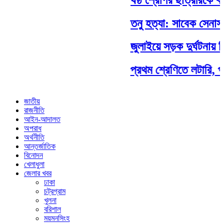
তনু হত্যা: সাবেক সেনাসদস
জুলাইয়ে সড়ক দুর্ঘটনায় 
প্রথম শ্রেণিতে লটারি, প্র
জাতীয়
রাজনীতি
আইন-আদালত
অপরাধ
অর্থনীতি
আন্তর্জাতিক
বিনোদন
খেলাধুলা
জেলার খবর
ঢাকা
চট্রগ্রাম
খুলনা
বরিশাল
ময়মনসিংহ