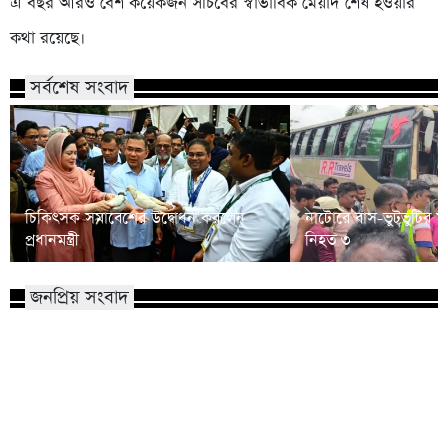
এ বছর আরও বেশ কয়েকজন সচিবের স্বাভাবিক মেয়াদ শেষ হওয়ার
কথা রয়েছে।
সর্বশেষ সংবাদ
চিকিৎসক সমাবেশের উদ্বোধন করলেন
নাটোরে বাস-ভুটভুটির মু
প্রধানমন্ত্রী
নিহত ৩
জনপ্রিয় সংবাদ
শিশু ধর্ষণ মামলা: খালে তিন ঘণ্টার
বিএনপির প্রায় ২ কোটি ন