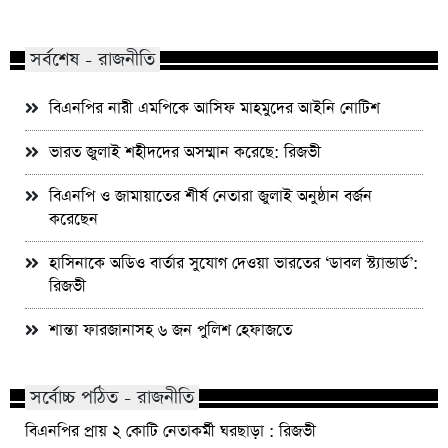
অভিযানে আসামি গ্রেফতার
রিজভী
সর্বশেষ - রাজনীতি
বিএনপির নারী এমপিকে আসিফ মাহমুদের আইনি নোটিশ
ভারত জুলাই শহীদদের অসম্মান করেছে: রিজভী
বিএনপি ও জামায়াতের শীর্ষ নেতারা জুলাই অনুষ্ঠান বর্জন
করেছেন
হাসিনাকে অডিও বার্তার সুযোগ দেওয়া ভারতের ‘ডাবল স্ট্যান্ডার্ড’:
রিজভী
শান্তা ফারজানাসহ ৬ জন পুলিশ হেফাজতে
সর্বোচ্চ পঠিত - রাজনীতি
বিএনপির প্রায় ২ কোটি নেতাকর্মী ঘরছাড়া : রিজভী