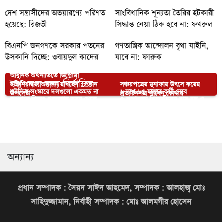
দেশ সন্ত্রাসীদের অভয়ারণ্যে পরিণত
সাংবিধানিক শূন্যতা তৈরির হটকারী
হয়েছে: রিজভী
সিদ্ধান্ত নেয়া ঠিক হবে না: ফখরুল
বিএনপি জনগণকে সরকার পতনের
গণতান্ত্রিক আন্দোলন বৃথা যাইনি,
উসকানি দিচ্ছে: ওবায়দুল কাদের
যাবে না: ফারুক
আধুনিক অর্থনীতিতে ডিপ্লোমা
আপনার জন্য নির্বাচিত
ইঞ্জিনিয়াররা অবদান রাখছেন : প্রধান
সঞ্চয়পত্রের মুনাফার উৎসে করের
মৌলিক সংস্কারে দলগুলো একমত না
১ লাখ ৬৫ হাজার কর্মী নেবে
উপদেষ্টা
প্রত্যয়নপত্র পাবেন কোথায়
রূপপুরে বিদ্যুৎ প্রকল্পের ভবন থেকে
৭ কলেজের শিক্ষার্থীদের বাস বন্ধ ও
হলে প্রয়োজনে গণভোট
দ:কোরিয়া
ওয়ালটনের এসি কিনে ১০ লাখ টাকা
আদানির বিদ্যুৎ আমদানিতে ৪০ কোটি
পড়ে রুশ নারীর মৃত্যু
থানা ঘেরাও কর্মসূচি প্রত্যাহার
চার বছরে ফ্যামিলি কার্ডের আওতায়
‘স্বার্থান্বেষী মহল সশস্ত্র বাহিনীর
পেলেন খুলনার মিঠুন দত্ত
ডলারের ‘শুল্ক ফাঁকির’ অনুসন্ধানে দুদক
আসবে ১ কোটি ৬০ লাখ পরিবার
ভাবমূর্তি ক্ষুণ্ণ করার অপচেষ্টায় লিপ্ত’
অন্যান্য
প্রধান সম্পাদক : সৈয়দ সাঈদ আহমেদ, সম্পাদক : আলহাজ্ব মোঃ
সাহিদুজ্জামান, নির্বাহী সম্পাদক : মোঃ আলমগীর হোসেন