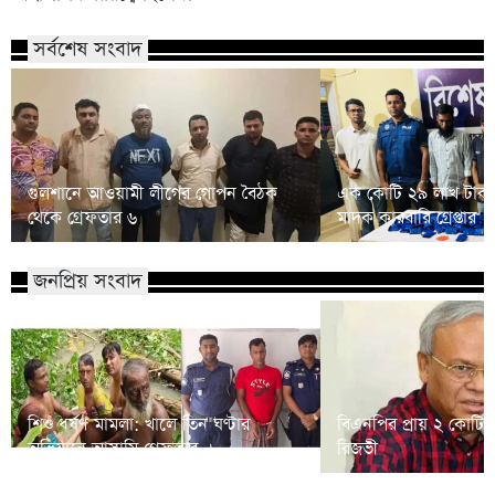
সর্বশেষ সংবাদ
গুলশানে আওয়ামী লীগের গোপন বৈঠক
এক কোটি ২৯ লাখ টাকা
থেকে গ্রেফতার ৬
মাদক কারবারি গ্রেপ্তার
জনপ্রিয় সংবাদ
শিশু ধর্ষণ মামলা: খালে তিন ঘণ্টার
বিএনপির প্রায় ২ কোটি ন
অভিযানে আসামি গ্রেফতার
রিজভী