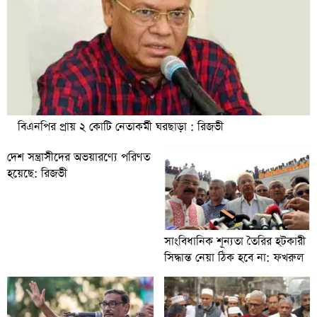
বিএনপির প্রায় ২ কোটি নেতাকর্মী ঘরছাড়া : রিজভী
দেশ সন্ত্রাসীদের অভয়ারণ্যে পরিণত
হয়েছে: রিজভী
সাংবিধানিক শূন্যতা তৈরির হটকারী
সিদ্ধান্ত নেয়া ঠিক হবে না: ফখরুল