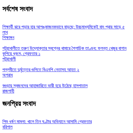
সর্বশেষ সংবাদ
শিক্ষার্থী ঝরে পড়ার হার আশঙ্কাজনকভাবে বাড়ছে: উচ্চমাধ্যমিকেই বাদ প্রায় সাড়ে ৫
লাখ
শিক্ষাঙ্গন
পটুয়াখালীতে তরুণ উদ্যোক্তার স্বপ্নের খামারে পৈশাচিক তাণ্ডব: ফলন্ত খেজুর বাগান
কুপিয়ে ধ্বংস, গ্রেফতার ১
পটুয়াখালী
পল্লবীতে দুর্বৃত্তের গুলিতে বিএনপি নেতাসহ আহত ২
অপরাধ
বগুড়ায় স্বজনদের আহাজারিতে ভারী হয়ে উঠেছে হাসপাতাল
রাজশাহী
জনপ্রিয় সংবাদ
শিশু ধর্ষণ মামলা: খালে তিন ঘণ্টার অভিযানে আসামি গ্রেফতার
বরিশাল