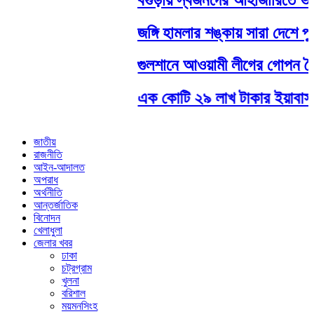
জঙ্গি হামলার শঙ্কায় সারা দেশে পুলি
গুলশানে আওয়ামী লীগের গোপন বৈ
এক কোটি ২৯ লাখ টাকার ইয়াবাসহ ত
জাতীয়
রাজনীতি
আইন-আদালত
অপরাধ
অর্থনীতি
আন্তর্জাতিক
বিনোদন
খেলাধুলা
জেলার খবর
ঢাকা
চট্রগ্রাম
খুলনা
বরিশাল
ময়মনসিংহ