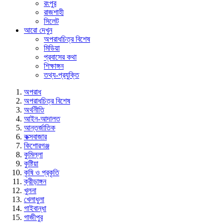
রংপুর
রাজশাহী
সিলেট
আরো দেখুন
অপরাধচিত্র বিশেষ
মিডিয়া
প্রবাসের কথা
শিক্ষাঙ্গন
তথ্য-প্রযুক্তি
অপরাধ
অপরাধচিত্র বিশেষ
অর্থনীতি
আইন-আদালত
আন্তর্জাতিক
কক্সবাজার
কিশোরগঞ্জ
কুমিল্লা
কুষ্টিয়া
কৃষি ও প্রকৃতি
ক্রীড়াঙ্গন
খুলনা
খেলাধুলা
গাইবান্ধা
গাজীপুর