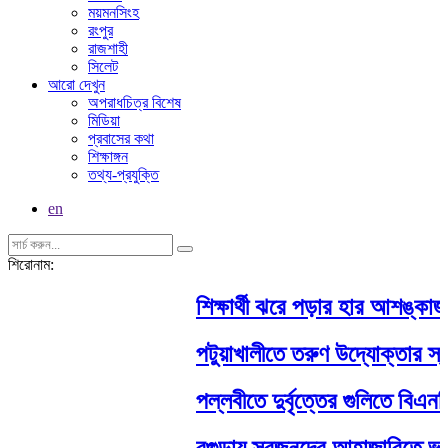
ময়মনসিংহ
রংপুর
রাজশাহী
সিলেট
আরো দেখুন
অপরাধচিত্র বিশেষ
মিডিয়া
প্রবাসের কথা
শিক্ষাঙ্গন
তথ্য-প্রযুক্তি
en
শিরোনাম:
শিক্ষার্থী ঝরে পড়ার হার আশঙ্কাজ
পটুয়াখালীতে তরুণ উদ্যোক্তার স্বপ
পল্লবীতে দুর্বৃত্তের গুলিতে বিএ
বগুড়ায় স্বজনদের আহাজারিতে ভার