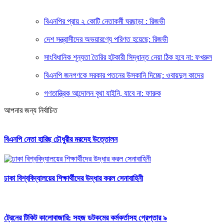
বিএনপির প্রায় ২ কোটি নেতাকর্মী ঘরছাড়া : রিজভী
দেশ সন্ত্রাসীদের অভয়ারণ্যে পরিণত হয়েছে: রিজভী
সাংবিধানিক শূন্যতা তৈরির হটকারী সিদ্ধান্ত নেয়া ঠিক হবে না: ফখরুল
বিএনপি জনগণকে সরকার পতনের উসকানি দিচ্ছে: ওবায়দুল কাদের
গণতান্ত্রিক আন্দোলন বৃথা যাইনি, যাবে না: ফারুক
আপনার জন্য নির্বাচিত
বিএনপি নেতা হারিছ চৌধুরীর মরদেহ উত্তোলন
ঢাকা বিশ্ববিদ্যালয়ের শিক্ষার্থীদের উদ্ধার করল সেনাবাহিনী
ট্রেনের টিকিট কালোবাজারি: সহজ ডটকমের কর্মকর্তাসহ গ্রেপ্তার ৯