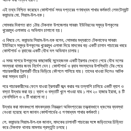
এই তথ্য নিশ্চিত করেছেন কোস্টগার্ড সদর দপ্তরের গণমাধ্যম শাখার কর্মকর্তা লেফটেন্যান্ট
কমান্ডার মো. সিয়াম-উল-হক।
সোমবার দিবাগত রাত ১টায় টেকনাফ উপজেলার সাবরাং ইউনিয়নের সমুদ্র উপকূলের
খুরেরমুখ এলাকায় এ অভিযান চালানো হয়।
এ বিষয়ে লে. কমান্ডার সিয়াম-উল-হক বলেন, সোমবার মধ্যরাতে টেকনাফের সাবরাং
ইউনিয়নে সমুদ্র উপকূলের খুরেরমুখ এলাকা দিয়ে মাদকের বড় একটি চালান পাচারের খবরে
কোস্টগার্ড ও র‍্যাবের একটি যৌথ দল অভিযান চালায়।
এ সময় সাগরে উপকূলের কাছাকাছি সন্দেহজনক একটি ট্রলার দেখতে পেয়ে যৌথ দলের
সদস্যরা থামার জন্য নির্দেশ দেন। কোস্টগার্ড ও র‍্যাব সদস্যদের উপস্থিতি টের পেয়ে
পাচারকারীরা ট্রলারটি তীরে ভিড়িয়ে কৌশলে পালিয়ে যায়। তাদের ধাওয়া দিলেও আটক
করা সম্ভব হয়নি।
পরে পাচারকারীদের ফেলে যাওয়া ট্রলারটি জব্দ করার পর তল্লাশি চালিয়ে একটি ব্যাগ ও
বস্তা উদ্ধার করা হয়। ব্যাগ ও বস্তাটি খুলে পাওয়া যায় ১ লাখ ২০ হাজার ইয়াবা, ৪ টি
ফেনসিডিল ও ২ টি ধারালো দা।
উদ্ধার করা মাদকগুলো মাদকদ্রব্য নিয়ন্ত্রণ অধিদপ্তরের তত্ত্বাবধানে ধ্বংসের ব্যবস্থা
নেওয়া হয়েছে বলে জানান কোস্টগার্ডের এ গণমাধ্যম শাখার কর্মকর্তা।
লে. কমান্ডার সিয়াম-উল-হক জানান, মাদকের চালানটি পাচারের সঙ্গে জড়িতদের চিহ্নিত
করে টেকনাফ থানায় মামলার প্রস্তুতি চলছে।