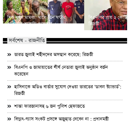
শিশু ধর্ষণ মামলা: খালে তিন ঘণ্টার
বিএনপির প্রায় ২ কোটি ন
অভিযানে আসামি গ্রেফতার
রিজভী
সর্বশেষ - রাজনীতি
ভারত জুলাই শহীদদের অসম্মান করেছে: রিজভী
বিএনপি ও জামায়াতের শীর্ষ নেতারা জুলাই অনুষ্ঠান বর্জন
করেছেন
হাসিনাকে অডিও বার্তার সুযোগ দেওয়া ভারতের ‘ডাবল স্ট্যান্ডার্ড’:
রিজভী
শান্তা ফারজানাসহ ৬ জন পুলিশ হেফাজতে
বিদ্যুৎ-গ্যাস সংকট প্রসঙ্গে অজুহাত দেবেন না : প্রধানমন্ত্রী