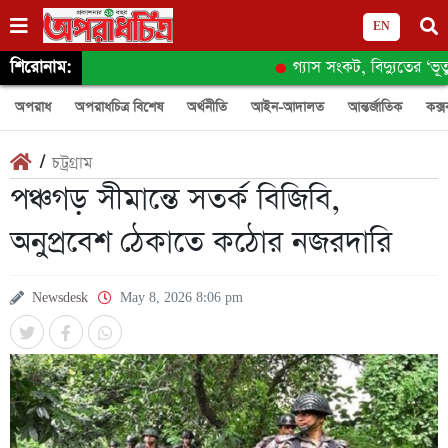
EN
শিরোনাম:
গ্যাস সংকট, বিদ্যুতের ‘ভূতুড়ে
অপরাধ
অপরাধচিত্র বিশেষ
অর্থনীতি
আইন-আদালত
আন্তর্জাতিক
কক্স
/
চট্রগ্রাম
পঞ্চগড় সীমান্তে সতর্ক বিজিবি,
অনুপ্রবেশ ঠেকাতে কঠোর নজরদারি
Newsdesk
May 8, 2026 8:06 pm