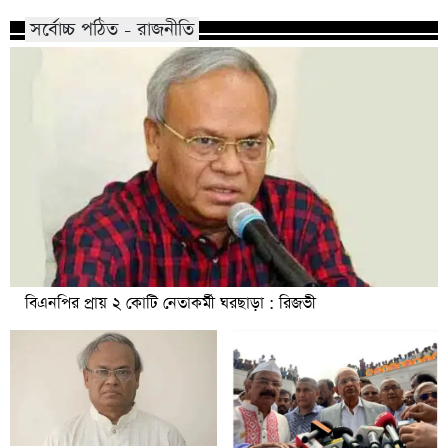
সর্বোচ্চ পঠিত - রাজনীতি
বিএনপির প্রায় ২ কোটি নেতাকর্মী ঘরছাড়া : রিজভী