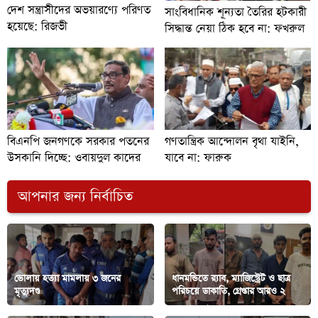
দেশ সন্ত্রাসীদের অভয়ারণ্যে পরিণত
সাংবিধানিক শূন্যতা তৈরির হটকারী
হয়েছে: রিজভী
সিদ্ধান্ত নেয়া ঠিক হবে না: ফখরুল
বিএনপি জনগণকে সরকার পতনের
গণতান্ত্রিক আন্দোলন বৃথা যাইনি,
উসকানি দিচ্ছে: ওবায়দুল কাদের
যাবে না: ফারুক
আপনার জন্য নির্বাচিত
ভোলায় হত্যা মামলায় ৩ জনের
ধানমন্ডিতে র‌্যাব, ম্যাজিস্ট্রেট ও ছাত্র
মৃত্যুদণ্ড
পরিচয়ে ডাকাতি, গ্রেপ্তার আরও ২