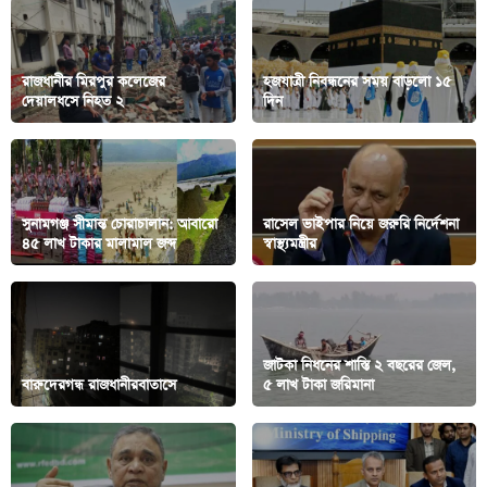
রাজধানীর মিরপুর কলেজের
হজযাত্রী নিবন্ধনের সময় বাড়লো ১৫
দেয়ালধসে নিহত ২
দিন
সুনামগঞ্জ সীমান্ত চোরাচালান: আবারো
রাসেল ভাইপার নিয়ে জরুরি নির্দেশনা
৪৫ লাখ টাকার মালামাল জব্দ
স্বাস্থ্যমন্ত্রীর
জাটকা নিধনের শাস্তি ২ বছরের জেল,
বারুদেরগন্ধ রাজধানীরবাতাসে
৫ লাখ টাকা জরিমানা