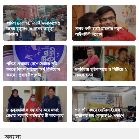
স্বাচিপ নেতা ডা. নিতাই হত্যাকাণ্ডে ৫
জনের মৃত্যুদণ্ড, ৪ জনের আমৃত্যু
সাগর–রুনি হত্যা মামলায় নতুন
কারাদণ্ড
আইনজীবী নিয়োগ
পতিত স্বৈরাচার দেশে নৈরাজ্য সৃষ্টি
করতে বিপুল পরিমাণ অর্থ বিনিয়োগ
চকরিয়ায় ছুরিকাঘাতে ও পিটিয়ে ২
করছে : প্রধান উপদেষ্টা
জনকে হত্যা
৮ কুকুরছানাকে বস্তাবন্দি করে হত্যা:
গত পাঁচ বছরে মোটরসাইকেল
গ্রেপ্তার সরকারি কর্মকর্তার স্ত্রী কারাগারে
দুর্ঘটনার হার বেড়েছে ১৬ শতাংশ
অন্যান্য