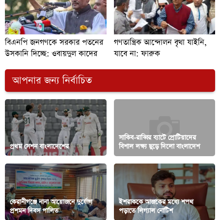
বিএনপি জনগণকে সরকার পতনের
গণতান্ত্রিক আন্দোলন বৃথা যাইনি,
উসকানি দিচ্ছে: ওবায়দুল কাদের
যাবে না: ফারুক
আপনার জন্য নির্বাচিত
সাকিব-রাব্বির ব্যাটে প্রোটিয়াদের
প্রথম সেশন বাংলাদেশের
বিশাল লক্ষ্য ছুড়ে দিলো বাংলাদেশ
কেরানীগঞ্জে নানা আয়োজনে দুর্যোগ
ইশরাককে আজকের মধ্যে শপথ
প্রশমন দিবস পালিত
পড়াতে লিগ্যাল নোটিশ