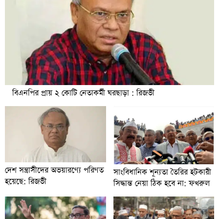
বিএনপির প্রায় ২ কোটি নেতাকর্মী ঘরছাড়া : রিজভী
দেশ সন্ত্রাসীদের অভয়ারণ্যে পরিণত
সাংবিধানিক শূন্যতা তৈরির হটকারী
হয়েছে: রিজভী
সিদ্ধান্ত নেয়া ঠিক হবে না: ফখরুল