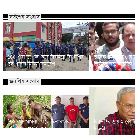
সর্বশেষ সংবাদ
১৪৪ ধারা উপেক্ষা করে দিরাইয়ে বিএনপির
তারেক রহমানকেও আয়ন
দুই পক্ষের মিছিল-সমাবেশ
নির্যাতন করা হয়েছিল: 
জনপ্রিয় সংবাদ
শিশু ধর্ষণ মামলা: খালে তিন ঘণ্টার
বিএনপির প্রায় ২ কোটি ন
অভিযানে আসামি গ্রেফতার
রিজভী