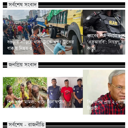
সর্বশেষ সংবাদ
র‍্যাবের নাম বদলে হচ্ছে
বগুড়ায় দাঁড়িয়ে থাকা ট্রাকে অপর ট্রাকের
‘এসআরবি’: নিয়ন্ত্রণ যাচ
ধাক্কায় নিহত ৩
কাছে
জনপ্রিয় সংবাদ
শিশু ধর্ষণ মামলা: খালে তিন ঘণ্টার
বিএনপির প্রায় ২ কোটি ন
অভিযানে আসামি গ্রেফতার
রিজভী
সর্বশেষ - রাজনীতি