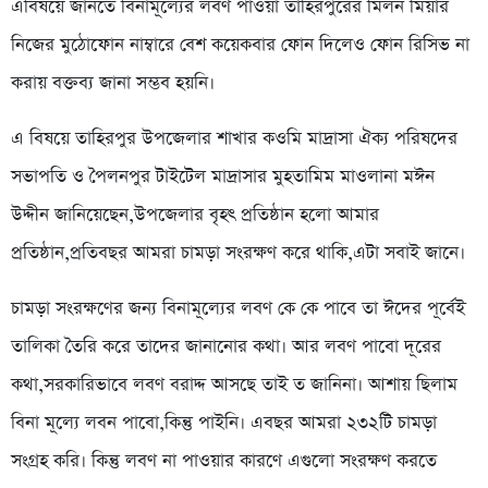
এবিষয়ে জানতে বিনামূল্যের লবণ পাওয়া তাহিরপুরের মিলন মিয়ার
নিজের মুঠোফোন নাম্বারে বেশ কয়েকবার ফোন দিলেও ফোন রিসিভ না
করায় বক্তব্য জানা সম্ভব হয়নি।
এ বিষয়ে তাহিরপুর উপজেলার শাখার কওমি মাদ্রাসা ঐক্য পরিষদের
সভাপতি ও পৈলনপুর টাইটেল মাদ্রাসার মুহতামিম মাওলানা মঈন
উদ্দীন জানিয়েছেন,উপজেলার বৃহৎ প্রতিষ্ঠান হলো আমার
প্রতিষ্ঠান,প্রতিবছর আমরা চামড়া সংরক্ষণ করে থাকি,এটা সবাই জানে।
চামড়া সংরক্ষণের জন্য বিনামূল্যের লবণ কে কে পাবে তা ঈদের পূর্বেই
তালিকা তৈরি করে তাদের জানানোর কথা। আর লবণ পাবো দূরের
কথা,সরকারিভাবে লবণ বরাদ্দ আসছে তাই ত জানিনা। আশায় ছিলাম
বিনা মূল্যে লবন পাবো,কিন্তু পাইনি। এবছর আমরা ২৩২টি চামড়া
সংগ্রহ করি। কিন্তু লবণ না পাওয়ার কারণে এগুলো সংরক্ষণ করতে