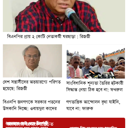
বিএনপির প্রায় ২ কোটি নেতাকর্মী ঘরছাড়া : রিজভী
দেশ সন্ত্রাসীদের অভয়ারণ্যে পরিণত
সাংবিধানিক শূন্যতা তৈরির হটকারী
হয়েছে: রিজভী
সিদ্ধান্ত নেয়া ঠিক হবে না: ফখরুল
বিএনপি জনগণকে সরকার পতনের
গণতান্ত্রিক আন্দোলন বৃথা যাইনি,
উসকানি দিচ্ছে: ওবায়দুল কাদের
যাবে না: ফারুক
আপনার জন্য নির্বাচিত
‘জামায়াত জোট থেকে ইসলামী
অনলাইনে সিসা বেচাকেনা, দুই