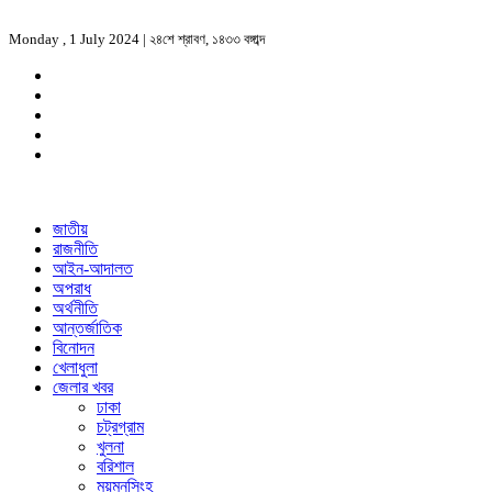
Monday , 1 July 2024 |
২৪শে শ্রাবণ, ১৪৩৩ বঙ্গাব্দ
জাতীয়
রাজনীতি
আইন-আদালত
অপরাধ
অর্থনীতি
আন্তর্জাতিক
বিনোদন
খেলাধুলা
জেলার খবর
ঢাকা
চট্রগ্রাম
খুলনা
বরিশাল
ময়মনসিংহ