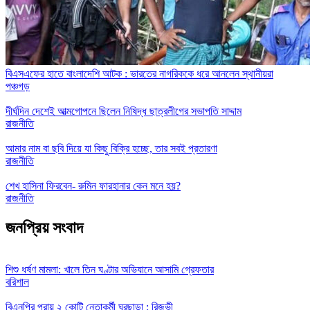
বিএসএফের হাতে বাংলাদেশি আটক : ভারতের নাগরিককে ধরে আনলেন স্থানীয়রা
পঞ্চগড়
দীর্ঘদিন দেশেই আত্মগোপনে ছিলেন নিষিদ্ধ ছাত্রলীগের সভাপতি সাদ্দাম
রাজনীতি
আমার নাম বা ছবি দিয়ে যা কিছু বিক্রি হচ্ছে, তার সবই প্রতারণা
রাজনীতি
শেখ হাসিনা ফিরবেন- রুমিন ফারহানার কেন মনে হয়?
রাজনীতি
জনপ্রিয় সংবাদ
শিশু ধর্ষণ মামলা: খালে তিন ঘণ্টার অভিযানে আসামি গ্রেফতার
বরিশাল
বিএনপির প্রায় ২ কোটি নেতাকর্মী ঘরছাড়া : রিজভী