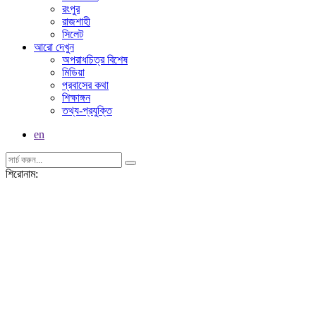
রংপুর
রাজশাহী
সিলেট
আরো দেখুন
অপরাধচিত্র বিশেষ
মিডিয়া
প্রবাসের কথা
শিক্ষাঙ্গন
তথ্য-প্রযুক্তি
en
শিরোনাম: