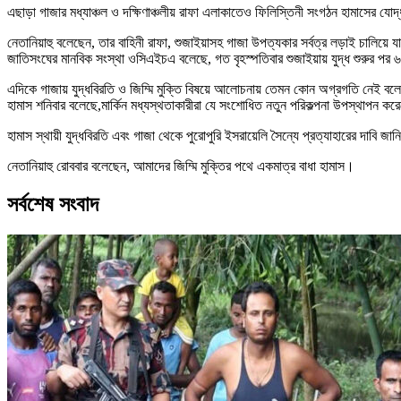
এছাড়া গাজার মধ্যাঞ্চল ও দক্ষিণাঞ্চলীয় রাফা এলাকাতেও ফিলিস্তিনী সংগঠন হামাসের যোদ
নেতানিয়াহু বলেছেন, তার বাহিনী রাফা, শুজাইয়াসহ গাজা উপত্যকার সর্বত্র লড়াই চালিয়ে য
জাতিসংঘের মানবিক সংস্থা ওসিএইচএ বলেছে, গত বৃহস্পতিবার শুজাইয়ায় যুদ্ধ শুরুর প
এদিকে গাজায় যুদ্ধবিরতি ও জিম্মি মুক্তি বিষয়ে আলোচনায় তেমন কোন অগ্রগতি নেই বল
হামাস শনিবার বলেছে,মার্কিন মধ্যস্থতাকারীরা যে সংশোধিত নতুন পরিকল্পনা উপস্থাপন ক
হামাস স্থায়ী যুদ্ধবিরতি এবং গাজা থেকে পুরোপুরি ইসরায়েলি সৈন্যে প্রত্যাহারের দাবি 
নেতানিয়াহু রোববার বলেছেন, আমাদের জিম্মি মুক্তির পথে একমাত্র বাধা হামাস।
সর্বশেষ সংবাদ