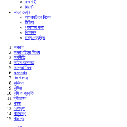
রাজশাহী
সিলেট
আরো দেখুন
অপরাধচিত্র বিশেষ
মিডিয়া
প্রবাসের কথা
শিক্ষাঙ্গন
তথ্য-প্রযুক্তি
অপরাধ
অপরাধচিত্র বিশেষ
অর্থনীতি
আইন-আদালত
আন্তর্জাতিক
কক্সবাজার
কিশোরগঞ্জ
কুমিল্লা
কুষ্টিয়া
কৃষি ও প্রকৃতি
ক্রীড়াঙ্গন
খুলনা
খেলাধুলা
গাইবান্ধা
গাজীপুর