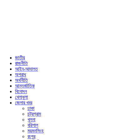
জাতীয়
রাজনীতি
আইন-আদালত
অপরাধ
অর্থনীতি
আন্তর্জাতিক
বিনোদন
খেলাধুলা
জেলার খবর
ঢাকা
চট্রগ্রাম
খুলনা
বরিশাল
ময়মনসিংহ
রংপুর