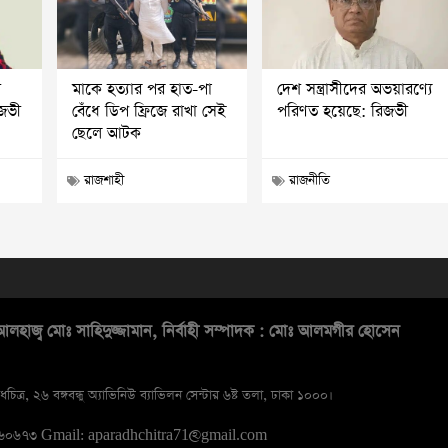
ি
মাকে হত্যার পর হাত-পা
দেশ সন্ত্রাসীদের অভয়ারণ্যে
িজভী
বেঁধে ডিপ ফ্রিজে রাখা সেই
পরিণত হয়েছে: রিজভী
ছেলে আটক
রাজশাহী
রাজনীতি
লহাজ্ব মোঃ সাহিদুজ্জামান, নির্বাহী সম্পাদক : মোঃ আলমগীর হোসেন
ধচিত্র, ২৬ বঙ্গবন্ধু অ্যাভিনিউ ব্যাভিলন সেন্টার ৬ষ্ট তলা, ঢাকা ১০০০।
১৬০৬৭৩
Gmail: aparadhchitra71@gmail.com