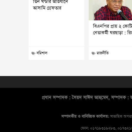
তিন ঘণ্টার অভিযানে
আসামি গ্রেফতার
বিএনপির প্রায় ২ কোট
নেতাকর্মী ঘরছাড়া : র
বরিশাল
রাজনীতি
প্রধান সম্পাদক : সৈয়দ সাঈদ আহমেদ, সম্পাদক : আ
সম্পাদকীয় ও বানিজ্যিক কার্যালয়:
সাপ্তাহিক অপরা
ফোন: ০১৭১৮৩১৯২৮৩, ০১৭৩২