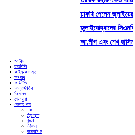
চাকরি পেলেন জুলাইয়ের 
জুলাইযোদ্ধাদের সিএনজি-র
আ.লীগ এবং শেখ হাসিনার
জাতীয়
রাজনীতি
আইন-আদালত
অপরাধ
অর্থনীতি
আন্তর্জাতিক
বিনোদন
খেলাধুলা
জেলার খবর
ঢাকা
চট্রগ্রাম
খুলনা
বরিশাল
ময়মনসিংহ