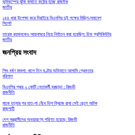
ভূমিকম্পের ঝুঁকি কমাতে কঠোর হচ্ছে রাজউক
জাতীয়
১৪৪ ধারা উপেক্ষা করে দিরাইয়ে বিএনপির দুই পক্ষের মিছিল-সমাবেশ
সিলেট
তারেক রহমানকেও আয়নাঘরে নিয়ে নির্যাতন করা হয়েছিল: চিফ প্রসিকিউটর
জাতীয়
জনপ্রিয় সংবাদ
শিশু ধর্ষণ মামলা: খালে তিন ঘণ্টার অভিযানে আসামি গ্রেফতার
বরিশাল
বিএনপির প্রায় ২ কোটি নেতাকর্মী ঘরছাড়া : রিজভী
রাজনীতি
মাকে হত্যার পর হাত-পা বেঁধে ডিপ ফ্রিজে রাখা সেই ছেলে আটক
রাজশাহী
দেশ সন্ত্রাসীদের অভয়ারণ্যে পরিণত হয়েছে: রিজভী
রাজনীতি