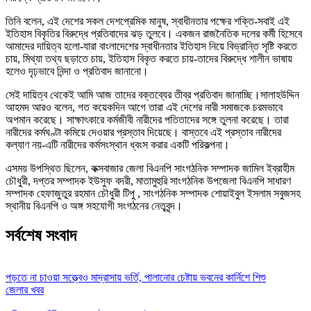
তিনি বলেন, এই দেশের সকল দেশপ্রেমিক মানুষ, স্বাধীনতার পক্ষের শক্তি-সবাই এই
ইতিহাস বিকৃতির বিরুদ্ধে প্রতিবাদের ঝড় তুলবে। একজন রাজনৈতিক দলের কর্মী হিসেবে
আমাদের দায়িত্ব হলো-যারা বাংলাদেশের স্বাধীনতার ইতিহাস নিয়ে বিভ্রান্তি সৃষ্টি করতে
চায়, মিথ্যা তথ্য ছড়াতে চায়, ইতিহাস বিকৃত করতে চায়-তাদের বিরুদ্ধে শালীন ভাষায়
হলেও দৃঢ়ভাবে নিন্দা ও প্রতিবাদ জানানো।
সেই দায়িত্ব থেকেই আমি আজ তাদের বক্তব্যের তীব্র প্রতিবাদ জানাচ্ছি।সালাহউদ্দিন
আহমদ আরও বলেন, গত কয়েকদিন আগে তারা এই দেশের নারী সমাজকে চরমভাবে
অপমান করেছে। সাক্ষাৎকারে কর্মজীবী নারীদের পতিতাদের সঙ্গে তুলনা করেছে। তারা
নারীদের কর্মঘণ্টা কমিয়ে দেওয়ার প্রস্তাব দিয়েছে। বাস্তবে এই প্রস্তাব নারীদের
কল্যাণ নয়-এটি নারীদের কর্মসংস্থান ধ্বংস করার একটি পরিকল্পনা।
এসময় উপস্থিত ছিলেন, কক্সবাজার জেলা বিএনপি সাংগঠনিক সম্পাদক জামিল ইব্রাহীম
চৌধুরী, দপ্তর সম্পাদক ইউসুফ বদরী, মাতামুহুরি সাংগঠনিক উপজেলা বিএনপি সাধারণ
সম্পাদক হেফাজুতুর রহমান চৌধুরী টিপু , সাংগঠনিক সম্পাদক শোয়াইবুল ইসলাম সবুজসহ
স্থানীয় বিএনপি ও অঙ্গ সহযোগী সংগঠনের নেতৃবৃন্দ।
সর্বশেষ সংবাদ
পড়তে না চাওয়া সত্ত্বেও মাদ্রাসায় ভর্তি, পালানোর চেষ্টায় ভবনের কার্নিশে শিশু
জেলার খবর