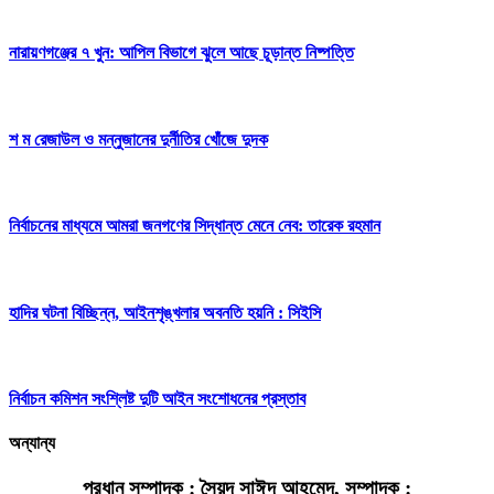
নারায়ণগঞ্জের ৭ খুন: আপিল বিভাগে ঝুলে আছে চূড়ান্ত নিষ্পত্তি
শ ম রেজাউল ও মন্নুজানের দুর্নীতির খোঁজে দুদক
নির্বাচনের মাধ্যমে আমরা জনগণের সিদ্ধান্ত মেনে নেব: তারেক রহমান
হাদির ঘটনা বিচ্ছিন্ন, আইনশৃঙ্খলার অবনতি হয়নি : সিইসি
নির্বাচন কমিশন সংশ্লিষ্ট দুটি আইন সংশোধনের প্রস্তাব
অন্যান্য
প্রধান সম্পাদক : সৈয়দ সাঈদ আহমেদ, সম্পাদক :