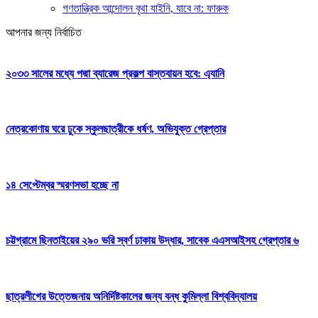
গণতান্ত্রিক আন্দোলন বৃথা যাইনি, যাবে না: ফারুক
আপনার জন্য নির্বাচিত
২০৩৩ সালের মধ্যে পদ্মা ব্যারেজ প্রকল্প বাস্তবায়ন হবে: এ্যানি
নেত্রকোণায় ঘরে ঢুকে স্কুলছাত্রীকে ধর্ষণ, অভিযুক্ত গ্রেপ্তার
১৪ সেপ্টেম্বর স্মরণসভা হচ্ছে না
চট্টগ্রামে ছিনতাইয়ের ২৯০ ভরি স্বর্ণ ঢাকায় উদ্ধার, সাবেক এএসআইসহ গ্রেপ্তার ৬
ছাত্রলীগের উত্তেজনায় অনির্দিষ্টকালের জন্য বন্ধ কুমিল্লা বিশ্ববিদ্যালয়