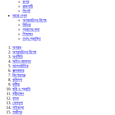
রংপুর
রাজশাহী
সিলেট
আরো দেখুন
অপরাধচিত্র বিশেষ
মিডিয়া
প্রবাসের কথা
শিক্ষাঙ্গন
তথ্য-প্রযুক্তি
অপরাধ
অপরাধচিত্র বিশেষ
অর্থনীতি
আইন-আদালত
আন্তর্জাতিক
কক্সবাজার
কিশোরগঞ্জ
কুমিল্লা
কুষ্টিয়া
কৃষি ও প্রকৃতি
ক্রীড়াঙ্গন
খুলনা
খেলাধুলা
গাইবান্ধা
গাজীপুর