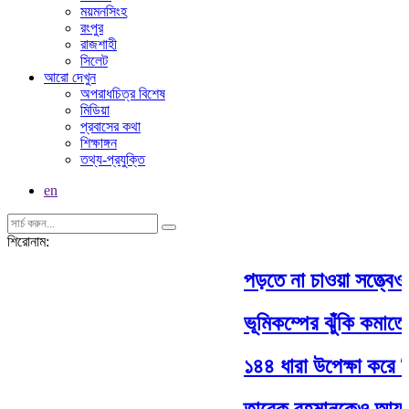
ময়মনসিংহ
রংপুর
রাজশাহী
সিলেট
আরো দেখুন
অপরাধচিত্র বিশেষ
মিডিয়া
প্রবাসের কথা
শিক্ষাঙ্গন
তথ্য-প্রযুক্তি
en
শিরোনাম:
পড়তে না চাওয়া সত্ত্বেও মা
ভূমিকম্পের ঝুঁকি কমাতে
১৪৪ ধারা উপেক্ষা করে দি
তারেক রহমানকেও আয়নাঘর