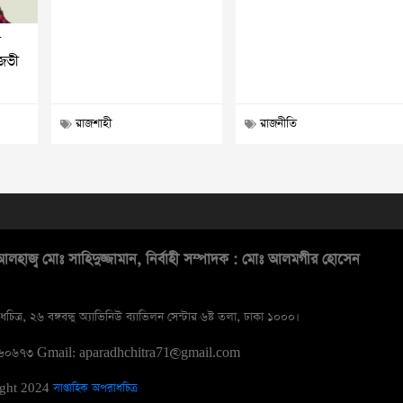
ি
িজভী
রাজশাহী
রাজনীতি
লহাজ্ব মোঃ সাহিদুজ্জামান, নির্বাহী সম্পাদক : মোঃ আলমগীর হোসেন
ধচিত্র, ২৬ বঙ্গবন্ধু অ্যাভিনিউ ব্যাভিলন সেন্টার ৬ষ্ট তলা, ঢাকা ১০০০।
১৬০৬৭৩
Gmail: aparadhchitra71@gmail.com
ight 2024
সাপ্তাহিক অপরাধচিত্র