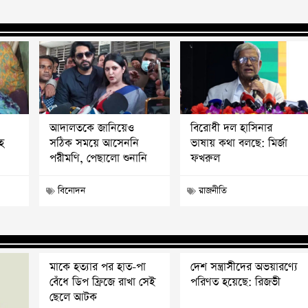
আদালতকে জানিয়েও
বিরোধী দল হাসিনার
হ
সঠিক সময়ে আসেননি
ভাষায় কথা বলছে: মির্জা
পরীমণি, পেছালো শুনানি
ফখরুল
বিনোদন
রাজনীতি
মাকে হত্যার পর হাত-পা
দেশ সন্ত্রাসীদের অভয়ারণ্যে
বেঁধে ডিপ ফ্রিজে রাখা সেই
পরিণত হয়েছে: রিজভী
ছেলে আটক