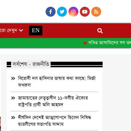
রো দেখুন
EN
দণ্ডিত আসামিদের সব তথ্য ডি
সর্বশেষ - রাজনীতি
বিরোধী দল হাসিনার ভাষায় কথা বলছে: মির্জা
ফখরুল
জামায়াতের নেতৃত্বাধীন ১১–দলীয় ঐক্যের
রাষ্ট্রপতি প্রার্থী অলি আহমদ
দীর্ঘদিন দেশেই আত্মগোপনে ছিলেন নিষিদ্ধ
ছাত্রলীগের সভাপতি সাদ্দাম