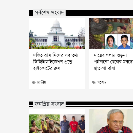
সর্বশেষ সংবাদ
দণ্ডিত আসামিদের সব তথ্য
মায়ের গলায় ওড়না
ডিজিটালাইজেশন প্রশ্নে
প্যাঁচানো ছেলের মরদে
হাইকোর্টের রুল
হাত-পা বাঁধা
জাতীয়
যশোর
জনপ্রিয় সংবাদ