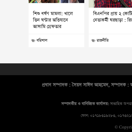
শিশু ধর্ষণ মামলা: খালে
বিএনপির প্রায় ২ কোট
তিন ঘণ্টার অভিযানে
নেতাকর্মী ঘরছাড়া : র
আসামি গ্রেফতার
বরিশাল
রাজনীতি
প্রধান সম্পাদক : সৈয়দ সাঈদ আহমেদ, সম্পাদক : আ
সম্পাদকীয় ও বানিজ্যিক কার্যালয়:
সাপ্তাহিক অপরা
ফোন: ০১৭১৮৩১৯২৮৩, ০১৭৩২
© Copyr