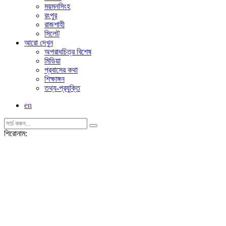
ময়মনসিংহ
রংপুর
রাজশাহী
সিলেট
আরো দেখুন
অপরাধচিত্র বিশেষ
মিডিয়া
প্রবাসের কথা
শিক্ষাঙ্গন
তথ্য-প্রযুক্তি
en
শিরোনাম: