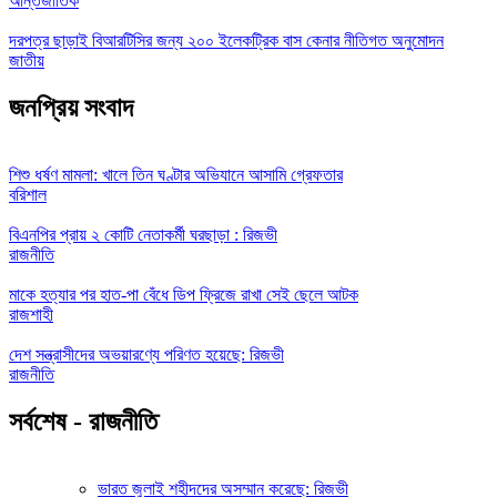
আন্তর্জাতিক
দরপত্র ছাড়াই বিআরটিসির জন্য ২০০ ইলেকট্রিক বাস কেনার নীতিগত অনুমোদন
জাতীয়
জনপ্রিয় সংবাদ
শিশু ধর্ষণ মামলা: খালে তিন ঘণ্টার অভিযানে আসামি গ্রেফতার
বরিশাল
বিএনপির প্রায় ২ কোটি নেতাকর্মী ঘরছাড়া : রিজভী
রাজনীতি
মাকে হত্যার পর হাত-পা বেঁধে ডিপ ফ্রিজে রাখা সেই ছেলে আটক
রাজশাহী
দেশ সন্ত্রাসীদের অভয়ারণ্যে পরিণত হয়েছে: রিজভী
রাজনীতি
সর্বশেষ - রাজনীতি
ভারত জুলাই শহীদদের অসম্মান করেছে: রিজভী