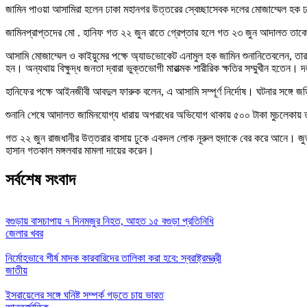
জামিন পাওয়া আসামিরা হলেন ঢাকা মহানগর উত্তরের স্বেচ্ছাসেবক দলের মোজাম্মেল হক ঢাল
জামিনপ্রাপ্তদের মো . হানিফ গত ২২ জুন রাতে গ্রেপ্তার হলে গত ২৩ জুন আদালত তা
আসামি মোজাম্মেল ও কাইয়ুমের পক্ষে অ্যাডভোকেট এনামুল হক জামিন শুনানিতেবলেন, তারা
হন। অন্যথায় বিক্ষুদ্ধ জনতা দ্বারা ভুক্তভোগী মারাত্মক শারীরিক ক্ষতির সম্মুখীন হতেন। 
হানিফের পক্ষে আইনজীবী আবদুল ফারুক বলেন, এ আসামি সম্পূর্ণ নির্দোষ। ঘটনার সঙ্গে 
শুনানি শেষে আদালত জামিনযোগ্য ধারায় অপরাধের অভিযোগ থাকায় ৫০০ টাকা মুচলেকায
গত ২২ জুন রাজধানীর উত্তরার বাসায় ঢুকে একদল লোক নূরুল হুদাকে বের করে আনে। জুত
হাসান গতকাল মঙ্গলবার মামলা দায়ের করেন।
সর্বশেষ সংবাদ
বগুড়ায় বাসচাপায় ৭ দিনমজুর নিহত, আহত ১৫ বগুড়া প্রতিনিধি
জেলার খবর
নির্মোহভাবে শীর্ষ মাদক কারবারিদের তালিকা করা হবে: স্বরাষ্ট্রমন্ত্রী
জাতীয়
ইসরায়েলের সঙ্গে ঘনিষ্ট সম্পর্ক গড়তে চায় ভারত