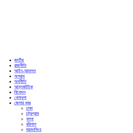
জাতীয়
রাজনীতি
আইন-আদালত
অপরাধ
অর্থনীতি
আন্তর্জাতিক
বিনোদন
খেলাধুলা
জেলার খবর
ঢাকা
চট্রগ্রাম
খুলনা
বরিশাল
ময়মনসিংহ