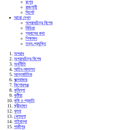
রংপুর
রাজশাহী
সিলেট
আরো দেখুন
অপরাধচিত্র বিশেষ
মিডিয়া
প্রবাসের কথা
শিক্ষাঙ্গন
তথ্য-প্রযুক্তি
অপরাধ
অপরাধচিত্র বিশেষ
অর্থনীতি
আইন-আদালত
আন্তর্জাতিক
কক্সবাজার
কিশোরগঞ্জ
কুমিল্লা
কুষ্টিয়া
কৃষি ও প্রকৃতি
ক্রীড়াঙ্গন
খুলনা
খেলাধুলা
গাইবান্ধা
গাজীপুর