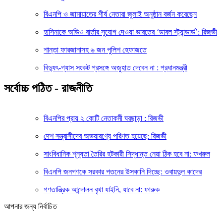
বিএনপি ও জামায়াতের শীর্ষ নেতারা জুলাই অনুষ্ঠান বর্জন করেছেন
হাসিনাকে অডিও বার্তার সুযোগ দেওয়া ভারতের ‘ডাবল স্ট্যান্ডার্ড’: রিজভী
শান্তা ফারজানাসহ ৬ জন পুলিশ হেফাজতে
বিদ্যুৎ-গ্যাস সংকট প্রসঙ্গে অজুহাত দেবেন না : প্রধানমন্ত্রী
সর্বোচ্চ পঠিত - রাজনীতি
বিএনপির প্রায় ২ কোটি নেতাকর্মী ঘরছাড়া : রিজভী
দেশ সন্ত্রাসীদের অভয়ারণ্যে পরিণত হয়েছে: রিজভী
সাংবিধানিক শূন্যতা তৈরির হটকারী সিদ্ধান্ত নেয়া ঠিক হবে না: ফখরুল
বিএনপি জনগণকে সরকার পতনের উসকানি দিচ্ছে: ওবায়দুল কাদের
গণতান্ত্রিক আন্দোলন বৃথা যাইনি, যাবে না: ফারুক
আপনার জন্য নির্বাচিত