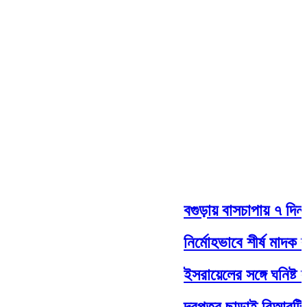
বগুড়ায় বাসচাপায় ৭ দিনমজু
নির্মোহভাবে শীর্ষ মাদক কারবা
ইসরায়েলের সঙ্গে ঘনিষ্ট সম্
দরপত্র ছাড়াই বিআরটিসির