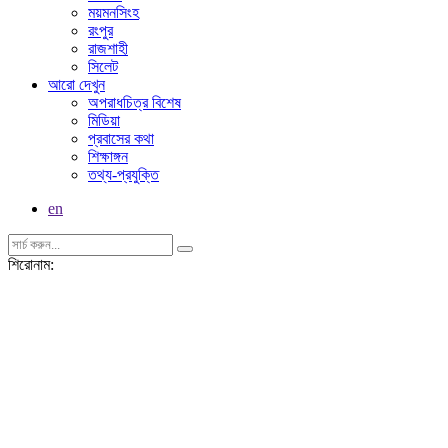
ময়মনসিংহ
রংপুর
রাজশাহী
সিলেট
আরো দেখুন
অপরাধচিত্র বিশেষ
মিডিয়া
প্রবাসের কথা
শিক্ষাঙ্গন
তথ্য-প্রযুক্তি
en
শিরোনাম: