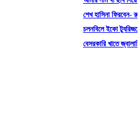
শেখ হাসিনা ফিরবেন- রুমিন
চলনবিলে ইকো ট্যুরিজমের বিষ
বেসরকারি খাতে জ্বালানি ত