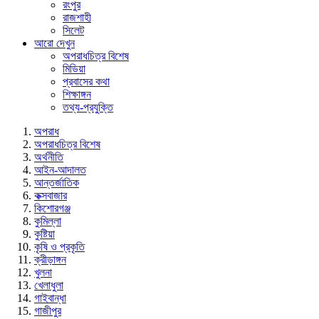
রংপুর
রাজশাহী
সিলেট
আরো দেখুন
অপরাধচিত্র বিশেষ
মিডিয়া
প্রবাসের কথা
শিক্ষাঙ্গন
তথ্য-প্রযুক্তি
অপরাধ
অপরাধচিত্র বিশেষ
অর্থনীতি
আইন-আদালত
আন্তর্জাতিক
কক্সবাজার
কিশোরগঞ্জ
কুমিল্লা
কুষ্টিয়া
কৃষি ও প্রকৃতি
ক্রীড়াঙ্গন
খুলনা
খেলাধুলা
গাইবান্ধা
গাজীপুর