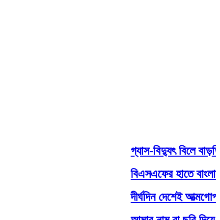
গ্যাস-বিদ্যুৎ বিলে বাড়তি স
বিএসএফের হাতে বাংলাদেশি
দীর্ঘদিন দেশেই আত্মগোপনে ছ
আমার নাম বা ছবি দিয়ে যা ক