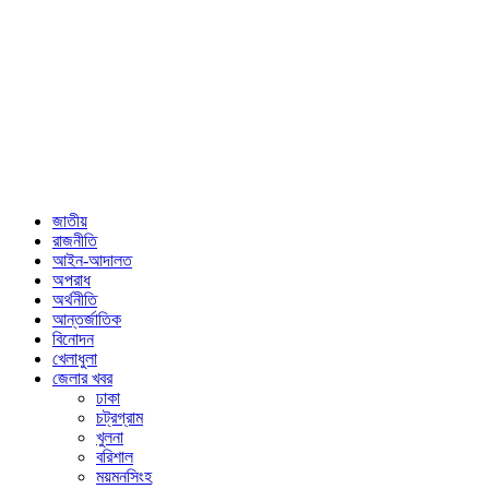
জাতীয়
রাজনীতি
আইন-আদালত
অপরাধ
অর্থনীতি
আন্তর্জাতিক
বিনোদন
খেলাধুলা
জেলার খবর
ঢাকা
চট্রগ্রাম
খুলনা
বরিশাল
ময়মনসিংহ