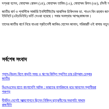
দগ্ধরা হলেন, মোহাম্মদ রোকন (১৪), মোহাম্মদ তামিম (১২), মোহাম্মদ রিপন (৩৫), চাঁদন
জাতীয় বার্ন ও প্লাস্টিক সার্জারি ইনস্টিটিউটের আবাসিক চিকিৎসক ডা. শাওন বিন রহম
ইউনিটে (এইচডিইউ) ভর্তি দেওয়া হয়েছে। সবার অবস্থায় আশঙ্কাজনক।
তাদের জাতীয় বার্নে নিয়ে যাওয়া প্রতিবেশী জাকির হোসেন জানান, পরিবারটি ওই বাসায় নতু
সর্বশেষ সংবাদ
গ্যাস-বিদ্যুৎ বিলে বাড়তি সময় ও ঋণের কিস্তি স্থগিত চায় চট্টগ্রাম চেম্বার
জাতীয়
বিএসএফের হাতে বাংলাদেশি আটক : ভারতের নাগরিককে ধরে আনলেন স্থানীয়রা
পঞ্চগড়
দীর্ঘদিন দেশেই আত্মগোপনে ছিলেন নিষিদ্ধ ছাত্রলীগের সভাপতি সাদ্দাম
রাজনীতি