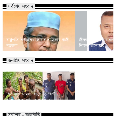
সর্বশেষ সংবাদ
রাষ্ট্রপতি নির্বাচনের ভোটার তালিকায় গাজী
জীবনসংগ্রামে হেরে যাচ্
নজরুল
শিক্ষক আনোয়ার
জনপ্রিয় সংবাদ
শিশু ধর্ষণ মামলা: খালে তিন ঘণ্টার
বিএনপির প্রায় ২ কোটি ন
অভিযানে আসামি গ্রেফতার
রিজভী
সর্বশেষ - রাজনীতি