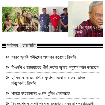
শিশু ধর্ষণ মামলা: খালে তিন ঘণ্টার
বিএনপির প্রায় ২ কোটি 
অভিযানে আসামি গ্রেফতার
: রিজভী
সর্বশেষ - রাজনীতি
ভারত জুলাই শহীদদের অসম্মান করেছে: রিজভী
বিএনপি ও জামায়াতের শীর্ষ নেতারা জুলাই অনুষ্ঠান বর্জন করেছেন
হাসিনাকে অডিও বার্তার সুযোগ দেওয়া ভারতের ‘ডাবল
স্ট্যান্ডার্ড’: রিজভী
শান্তা ফারজানাসহ ৬ জন পুলিশ হেফাজতে
বিদ্যুৎ-গ্যাস সংকট প্রসঙ্গে অজুহাত দেবেন না : প্রধানমন্ত্রী