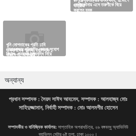
প্রার্থীদের আয়কর রিটার্ন দাখিলে
রংপুরে দূরপাল্লার বাসও বন্ধ, দুর্ভোগে
করে শিক্ষা দিতে হবে: শিক্ষকদের
নেত্রকোনায় এসে তরুণীকে বিয়ে
এনবিআরের বিশেষ ব্যবস্থা
যাত্রীরা
উদ্দেশে শিক্ষামন্ত্রী
করলেন যুবক
খুনি মোশতাকের প্রতি ঢাবি
মাদারীপুরে গৃহবধূকে গলা কেটে হত্যার
শেয়ারবাজার লুটপাটের কোনো সুযোগ
অধ্যাপকের শ্রদ্ধা, তোলপাড়
ঘটনায় অন্ধ স্বামী আটক
বিদ্যুৎ–গ্যাসের মূল্যবৃদ্ধি নিয়ে
আ.লীগকে পুনর্বাসন করে জিয়াকে
থাকবে না: অর্থমন্ত্রী
গোলাপ-ফারজানা রুপা-শাকিল রিমান্ডে
জানতে চায় আইএমএফ
জীবন দিতে হয়েছে: হাসনাত
অন্যান্য
প্রধান সম্পাদক : সৈয়দ সাঈদ আহমেদ, সম্পাদক : আলহাজ্ব মোঃ
সাহিদুজ্জামান, নির্বাহী সম্পাদক : মোঃ আলমগীর হোসেন
সম্পাদকীয় ও বানিজ্যিক কার্যালয়:
সাপ্তাহিক অপরাধচিত্র, ২৬ বঙ্গবন্ধু অ্যাভিনিউ
ব্যাভিলন সেন্টার ৬ষ্ট তলা, ঢাকা ১০০০।