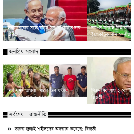
ইসরায়েলের সঙ্গে ঘনিষ্ট সম্পর্ক গড়তে চায়
দরপত্র ছাড়াই বিআরটিস
ভারত
ইলেকট্রিক বাস কেনার 
জনপ্রিয় সংবাদ
শিশু ধর্ষণ মামলা: খালে তিন ঘণ্টার
বিএনপির প্রায় ২ কোটি ন
অভিযানে আসামি গ্রেফতার
রিজভী
সর্বশেষ - রাজনীতি
ভারত জুলাই শহীদদের অসম্মান করেছে: রিজভী