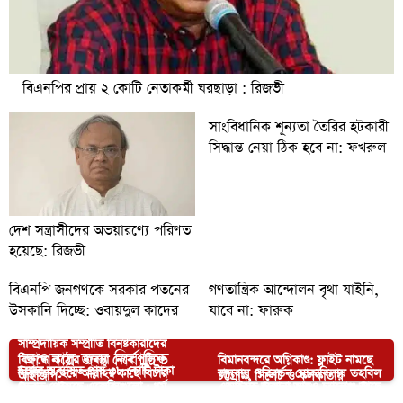
বিএনপির প্রায় ২ কোটি নেতাকর্মী ঘরছাড়া : রিজভী
সাংবিধানিক শূন্যতা তৈরির হটকারী
সিদ্ধান্ত নেয়া ঠিক হবে না: ফখরুল
দেশ সন্ত্রাসীদের অভয়ারণ্যে পরিণত
হয়েছে: রিজভী
বিএনপি জনগণকে সরকার পতনের
গণতান্ত্রিক আন্দোলন বৃথা যাইনি,
উসকানি দিচ্ছে: ওবায়দুল কাদের
যাবে না: ফারুক
সাম্প্রদায়িক সম্প্রীতি বিনষ্টকারীদের
আপনার জন্য নির্বাচিত
বিরুদ্ধে কঠোর ব্যবস্থা নেবে পুলিশ:
বিমানবন্দরে অগ্নিকাণ্ড: ফ্লাইট নামছে
হজের অব্যয়িত প্রায় ৩৮ কোটি টাকা
নির্বাচনে হেরে আল্লাহর কাছে বিচার
জলবায়ু পরিবর্তন মোকাবিলায় তহবিল
আইজিপি
চট্টগ্রাম, সিলেট ও কলকাতায়
ফেরত পেয়েছে এজেন্সিগুলো : ধর্ম
এআইসহ অজানা আরও চ্যালেঞ্জ আছে
দিলেন পলি
যোগানের বিকল্প নেই : পররাষ্ট্রমন্ত্রী
সারা দেশে বিশেষ অভিযানে গ্রেপ্তার