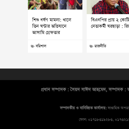
শিশু ধর্ষণ মামলা: খালে
বিএনপির প্রায় ২ কোট
তিন ঘণ্টার অভিযানে
নেতাকর্মী ঘরছাড়া : র
আসামি গ্রেফতার
বরিশাল
রাজনীতি
প্রধান সম্পাদক : সৈয়দ সাঈদ আহমেদ, সম্পাদক : আ
সম্পাদকীয় ও বানিজ্যিক কার্যালয়:
সাপ্তাহিক অপরা
ফোন: ০১৭১৮৩১৯২৮৩, ০১৭৩২