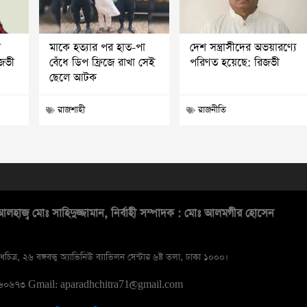
ি
মাকে হত্যার পর হাত-পা
দেশ সন্ত্রাসীদের অভয়ারণ্যে
িজভী
বেঁধে ডিপ ফ্রিজে রাখা সেই
পরিণত হয়েছে: রিজভী
ছেলে আটক
রাজশাহী
রাজনীতি
লহাজ্ব মোঃ সাহিদুজ্জামান, নির্বাহী সম্পাদক : মোঃ আলমগীর হোসেন
ধচিত্র, ২৬ বঙ্গবন্ধু অ্যাভিনিউ ব্যাভিলন সেন্টার ৬ষ্ট তলা, ঢাকা ১০০০।
১৬০৬৭৩
Gmail: aparadhchitra71@gmail.com