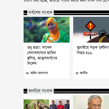
ধারণা করা হচ্ছে, ভারতে পাচার করার জন্য এসব বিষ র
সর্বশেষ সংবাদ
তনু হত্যা: সাবেক
জুলাইয়ে সড়ক দুর্ঘটনা
সেনাসদস্যের জামিন
নিহত ৪১৬
স্থগিত, আত্মসমর্পণের
নির্দেশ
আইন-আদালত
জাতীয়
জনপ্রিয় সংবাদ