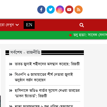
রো দেখুন
EN
তনু হত্যা: সাবেক সেনাসদস্য
সর্বশেষ - রাজনীতি
ভারত জুলাই শহীদদের অসম্মান করেছে: রিজভী
বিএনপি ও জামায়াতের শীর্ষ নেতারা জুলাই
অনুষ্ঠান বর্জন করেছেন
হাসিনাকে অডিও বার্তার সুযোগ দেওয়া ভারতের
‘ডাবল স্ট্যান্ডার্ড’: রিজভী
শান্তা ফারজানাসহ ৬ জন পুলিশ হেফাজতে