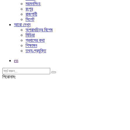
ময়মনসিংহ
রংপুর
রাজশাহী
সিলেট
আরো দেখুন
অপরাধচিত্র বিশেষ
মিডিয়া
প্রবাসের কথা
শিক্ষাঙ্গন
তথ্য-প্রযুক্তি
en
শিরোনাম: