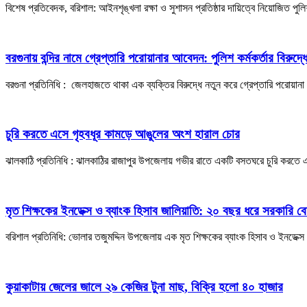
​বিশেষ প্রতিবেদক, বরিশাল: আইনশৃঙ্খলা রক্ষা ও সুশাসন প্রতিষ্ঠার দায়িত্বে নিয়োজিত
বরগুনায় বন্দির নামে গ্রেপ্তারি পরোয়ানার আবেদন: পুলিশ কর্মকর্তার বিরুদ্ধে 
বরগুনা প্রতিনিধি : জেলহাজতে থাকা এক ব্যক্তির বিরুদ্ধে নতুন করে গ্রেপ্তারি পরোয়ানা
চুরি করতে এসে গৃহবধূর কামড়ে আঙুলের অংশ হারাল চোর
ঝালকাঠি প্রতিনিধি : ঝালকাঠির রাজাপুর উপজেলায় গভীর রাতে একটি বসতঘরে চুরি করত
​মৃত শিক্ষকের ইনডেক্স ও ব্যাংক হিসাব জালিয়াতি: ২০ বছর ধরে সরকারি ব
বরিশাল প্রতিনিধি: ভোলার তজুমদ্দিন উপজেলায় এক মৃত শিক্ষকের ব্যাংক হিসাব ও ইনডে
কুয়াকাটায় জেলের জালে ২৯ কেজির টুনা মাছ, বিক্রি হলো ৪০ হাজার