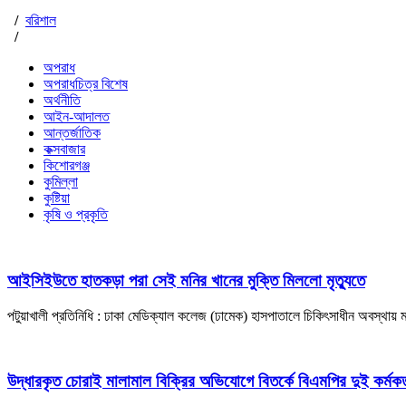
/
বরিশাল
/
অপরাধ
অপরাধচিত্র বিশেষ
অর্থনীতি
আইন-আদালত
আন্তর্জাতিক
কক্সবাজার
কিশোরগঞ্জ
কুমিল্লা
কুষ্টিয়া
কৃষি ও প্রকৃতি
আইসিইউতে হাতকড়া পরা সেই মনির খানের মুক্তি মিললো মৃত্যুতে
পটুয়াখালী প্রতিনিধি : ঢাকা মেডিক্যাল কলেজ (ঢামেক) হাসপাতালে চিকিৎসাধীন অবস্থায
উদ্ধারকৃত চোরাই মালামাল বিক্রির অভিযোগে বিতর্কে বিএমপির দুই কর্মকর্