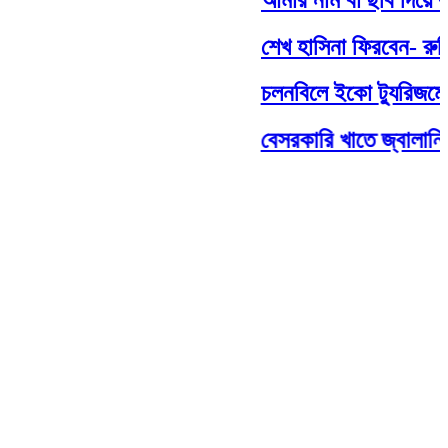
শেখ হাসিনা ফিরবেন- রুমিন
চলনবিলে ইকো ট্যুরিজমের বিষয়
বেসরকারি খাতে জ্বালানি ত