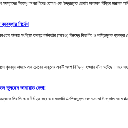
 পুলিশ সদস্যদের বিরুদ্ধে অপরাধীদের তোষণ এবং উদ্ধারকৃত চোরাই মালামাল বিক্রির মারাত্
ব্যবস্থার নির্দেশ
 চাওয়ার ঘটনায় সংশ্লিষ্ট তদন্ত কর্মকর্তার (আইও) বিরুদ্ধে বিভাগীয় ও শাস্তিমূলক ব্যবস্
ে এসে গৃহবধূর কামড়ে এক চোরের আঙুলের একটি অংশ বিচ্ছিন্ন হওয়ার ঘটনা ঘটেছে। তবে
েতন তুলছেন জামায়াত নেতা!
ক্স নম্বর জালিয়াতি করে দীর্ঘ ২০ বছর ধরে সরকারি এমপিওভুক্ত বেতন-ভাতা উত্তোলনের মা