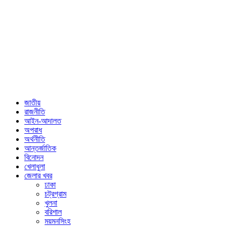
জাতীয়
রাজনীতি
আইন-আদালত
অপরাধ
অর্থনীতি
আন্তর্জাতিক
বিনোদন
খেলাধুলা
জেলার খবর
ঢাকা
চট্রগ্রাম
খুলনা
বরিশাল
ময়মনসিংহ