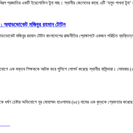
ছে বিরল প্রজাতির একটি ইয়েলোফিন টুনা মাছ। স্থানীয় জেলেদের কাছে এটি ‘হলুদ পাখনা টুন
্য : অ্যাডভোকেট মজিবুর রহমান টোটন
অ্যাডভোকেট মজিবুর রহমান টোটন বাংলাদেশের রাজনীতির প্রেক্ষাপটে একজন পরিচিত ব্যক্ত
ার অভিযোগে এক মক্তব শিক্ষককে আটক করে পুলিশে সোপর্দ করেছে স্থানীয় বাসিন্দারা। সোমবা
ে ধর্ষণ চেষ্টার অভিযোগে নূর মোহাম্মদ হাওলাদার (৬৫) নামের এক বৃদ্ধকে গ্রেফতার করেছে
 খোকন