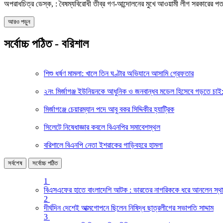
অপরাধচিত্র ডেস্ক, : বৈষম্যবিরোধী তীব্র গণ-আন্দোলনের মুখে আওয়ামী লীগ সরকারের 
আরও পড়ুন
সর্বোচ্চ পঠিত - বরিশাল
শিশু ধর্ষণ মামলা: খালে তিন ঘণ্টার অভিযানে আসামি গ্রেফতার
২নং মির্জাগঞ্জ ইউনিয়নকে আধুনিক ও জনবান্ধব মডেল হিসেবে গড়তে চ
মির্জাগঞ্জে চেয়ারম্যান পদে আবু বকর সিদ্দিকীর হ্যাট্রিক
সিলেটে নিষেধাজ্ঞার কবলে বিএনপির সমাবেশস্থল
বরিশালে বিএনপি নেতা ইশরাকের গাড়িবহরে হামলা
সর্বশেষ
সর্বোচ্চ পঠিত
1
বিএসএফের হাতে বাংলাদেশি আটক : ভারতের নাগরিককে ধরে আনলেন স্থা
2
দীর্ঘদিন দেশেই আত্মগোপনে ছিলেন নিষিদ্ধ ছাত্রলীগের সভাপতি সাদ্দাম
3