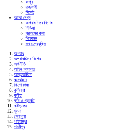
রংপুর
রাজশাহী
সিলেট
আরো দেখুন
অপরাধচিত্র বিশেষ
মিডিয়া
প্রবাসের কথা
শিক্ষাঙ্গন
তথ্য-প্রযুক্তি
অপরাধ
অপরাধচিত্র বিশেষ
অর্থনীতি
আইন-আদালত
আন্তর্জাতিক
কক্সবাজার
কিশোরগঞ্জ
কুমিল্লা
কুষ্টিয়া
কৃষি ও প্রকৃতি
ক্রীড়াঙ্গন
খুলনা
খেলাধুলা
গাইবান্ধা
গাজীপুর