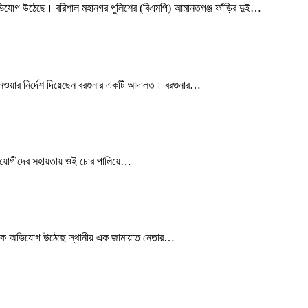
মক অভিযোগ উঠেছে। বরিশাল মহানগর পুলিশের (বিএমপি) আমানতগঞ্জ ফাঁড়ির দুই…
থা নেওয়ার নির্দেশ দিয়েছেন বরগুনার একটি আদালত। বরগুনার…
 সহযোগীদের সহায়তায় ওই চোর পালিয়ে…
রাত্মক অভিযোগ উঠেছে স্থানীয় এক জামায়াত নেতার…