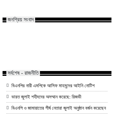
জনস্বাস্থ্যে চরম ঝুঁকি
প্রতিমন্ত্রী
জনপ্রিয় সংবাদ
শিশু ধর্ষণ মামলা: খালে তিন ঘণ্টার
বিএনপির প্রায় ২ কোটি 
অভিযানে আসামি গ্রেফতার
: রিজভী
সর্বশেষ - রাজনীতি
বিএনপির নারী এমপিকে আসিফ মাহমুদের আইনি নোটিশ
ভারত জুলাই শহীদদের অসম্মান করেছে: রিজভী
বিএনপি ও জামায়াতের শীর্ষ নেতারা জুলাই অনুষ্ঠান বর্জন করেছেন