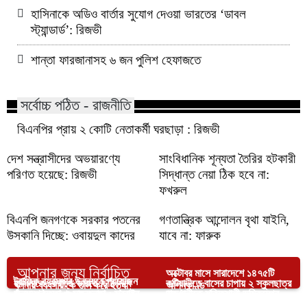
হাসিনাকে অডিও বার্তার সুযোগ দেওয়া ভারতের ‘ডাবল
স্ট্যান্ডার্ড’: রিজভী
শান্তা ফারজানাসহ ৬ জন পুলিশ হেফাজতে
সর্বোচ্চ পঠিত - রাজনীতি
বিএনপির প্রায় ২ কোটি নেতাকর্মী ঘরছাড়া : রিজভী
দেশ সন্ত্রাসীদের অভয়ারণ্যে
সাংবিধানিক শূন্যতা তৈরির হটকারী
পরিণত হয়েছে: রিজভী
সিদ্ধান্ত নেয়া ঠিক হবে না:
ফখরুল
বিএনপি জনগণকে সরকার পতনের
গণতান্ত্রিক আন্দোলন বৃথা যাইনি,
উসকানি দিচ্ছে: ওবায়দুল কাদের
যাবে না: ফারুক
আপনার জন্য নির্বাচিত
অক্টোবর মাসে সারাদেশে ১৪৭৫টি
ট্রাফিক ব্যবস্থার উন্নয়নে প্রয়োজন
হাসিনাকে ফেরাতে ভারতে চিঠি দিবে
কটিয়াদীতে বাসের চাপায় ২ স্কুলছাত্র
খুলনায় ব্যবসায়ীকে গুলি করে হত্যা
অগ্নিকাণ্ড
জনসম্পৃক্ততা ও সচেতনতা : স্বরাষ্ট্র
রাজধানীতে শক্তিশালী ভূমিকম্পের
বাংলাদেশ: পররাষ্ট্র উপদেষ্টা
নিহত
উন্নত চিকিৎসার জন্য খালেদা জিয়ার
উপদেষ্টা
আভাস