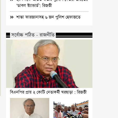
‘ডাবল স্ট্যান্ডার্ড’: রিজভী
শান্তা ফারজানাসহ ৬ জন পুলিশ হেফাজতে
সর্বোচ্চ পঠিত - রাজনীতি
বিএনপির প্রায় ২ কোটি নেতাকর্মী ঘরছাড়া : রিজভী