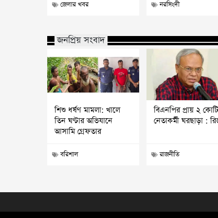
জেলার খবর
নরসিংদী
জনপ্রিয় সংবাদ
শিশু ধর্ষণ মামলা: খালে
বিএনপির প্রায় ২ কোট
তিন ঘণ্টার অভিযানে
নেতাকর্মী ঘরছাড়া : র
আসামি গ্রেফতার
বরিশাল
রাজনীতি