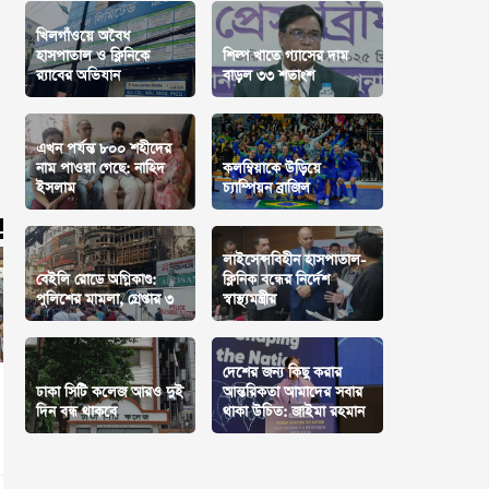
খিলগাঁওয়ে অবৈধ
হাসপাতাল ও ক্লিনিকে
শিল্প খাতে গ্যাসের দাম
র‍্যাবের অভিযান
বাড়ল ৩৩ শতাংশ
এখন পর্যন্ত ৮০০ শহীদের
নাম পাওয়া গেছে: নাহিদ
কলম্বিয়াকে উড়িয়ে
ইসলাম
চ্যাম্পিয়ন ব্রাজিল
লাইসেন্সবিহীন হাসপাতাল-
বেইলি রোডে অগ্নিকাণ্ড:
ক্লিনিক বন্ধের নির্দেশ
পুলিশের মামলা, গ্রেপ্তার ৩
স্বাস্থ্যমন্ত্রীর
দেশের জন্য কিছু করার
ঢাকা সিটি কলেজ আরও দুই
আন্তরিকতা আমাদের সবার
দিন বন্ধ থাকবে
থাকা উচিত: জাইমা রহমান