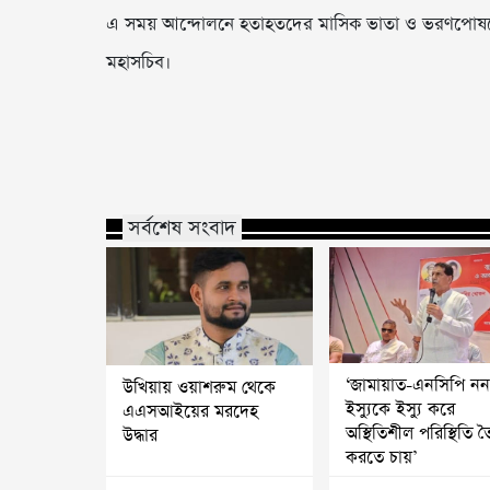
এ সময় আন্দোলনে হতাহতদের মাসিক ভাতা ও ভরণপোষণের 
মহাসচিব।
সর্বশেষ সংবাদ
‘জামায়াত-এনসিপি নন
উখিয়ায় ওয়াশরুম থেকে
ইস্যুকে ইস্যু করে
এএসআইয়ের মরদেহ
অস্থিতিশীল পরিস্থিতি ত
উদ্ধার
করতে চায়’