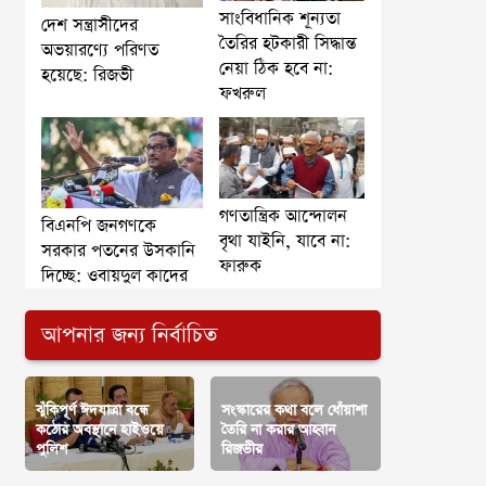
সাংবিধানিক শূন্যতা
দেশ সন্ত্রাসীদের
তৈরির হটকারী সিদ্ধান্ত
অভয়ারণ্যে পরিণত
নেয়া ঠিক হবে না:
হয়েছে: রিজভী
ফখরুল
গণতান্ত্রিক আন্দোলন
বিএনপি জনগণকে
বৃথা যাইনি, যাবে না:
সরকার পতনের উসকানি
ফারুক
দিচ্ছে: ওবায়দুল কাদের
আপনার জন্য নির্বাচিত
ঝুঁকিপূর্ণ ঈদযাত্রা বন্ধে
সংস্কারের কথা বলে ধোঁয়াশা
কঠোর অবস্থানে হাইওয়ে
তৈরি না করার আহ্বান
পুলিশ
রিজভীর