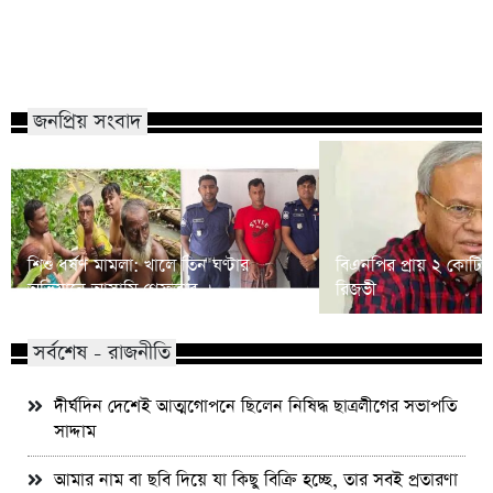
গ্যাস-বিদ্যুৎ বিলে বাড়তি সময় ও ঋণের
বিএসএফের হাতে বাংলা
কিস্তি স্থগিত চায় চট্টগ্রাম চেম্বার
ভারতের নাগরিককে ধরে 
জনপ্রিয় সংবাদ
শিশু ধর্ষণ মামলা: খালে তিন ঘণ্টার
বিএনপির প্রায় ২ কোটি ন
অভিযানে আসামি গ্রেফতার
রিজভী
সর্বশেষ - রাজনীতি
দীর্ঘদিন দেশেই আত্মগোপনে ছিলেন নিষিদ্ধ ছাত্রলীগের সভাপতি
সাদ্দাম
আমার নাম বা ছবি দিয়ে যা কিছু বিক্রি হচ্ছে, তার সবই প্রতারণা