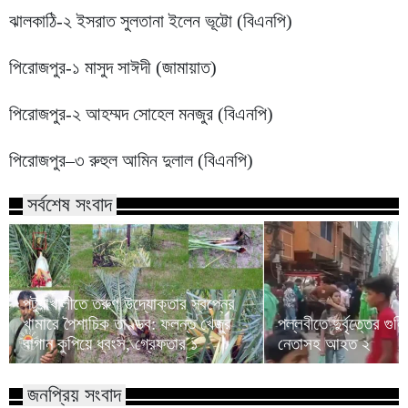
ঝালকাঠি-২ ইসরাত সুলতানা ইলেন ভূট্টো (বিএনপি)
পিরোজপুর-১ মাসুদ সাঈদী (জামায়াত)
পিরোজপুর-২ আহম্মদ সোহেল মনজুর (বিএনপি)
পিরোজপুর–৩ রুহুল আমিন দুলাল (বিএনপি)
সর্বশেষ সংবাদ
পটুয়াখালীতে তরুণ উদ্যোক্তার স্বপ্নের
খামারে পৈশাচিক তাণ্ডব: ফলন্ত খেজুর
পল্লবীতে দুর্বৃত্তের গু
বাগান কুপিয়ে ধ্বংস, গ্রেফতার ১
নেতাসহ আহত ২
জনপ্রিয় সংবাদ