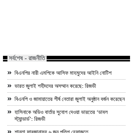
শিশু ধর্ষণ মামলা: খালে তিন ঘণ্টার
বিএনপির প্রায় ২ কোটি 
অভিযানে আসামি গ্রেফতার
: রিজভী
সর্বশেষ - রাজনীতি
বিএনপির নারী এমপিকে আসিফ মাহমুদের আইনি নোটিশ
ভারত জুলাই শহীদদের অসম্মান করেছে: রিজভী
বিএনপি ও জামায়াতের শীর্ষ নেতারা জুলাই অনুষ্ঠান বর্জন করেছেন
হাসিনাকে অডিও বার্তার সুযোগ দেওয়া ভারতের ‘ডাবল
স্ট্যান্ডার্ড’: রিজভী
শান্তা ফারজানাসহ ৬ জন পুলিশ হেফাজতে