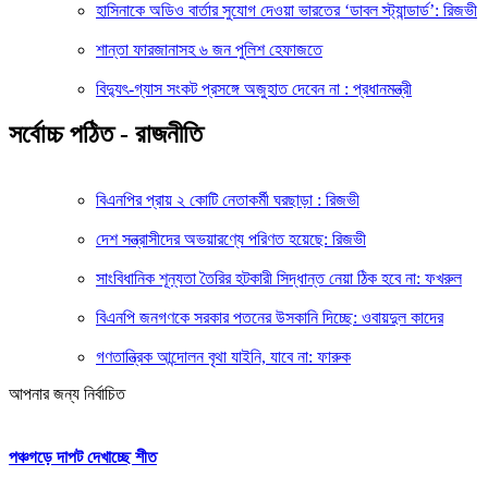
হাসিনাকে অডিও বার্তার সুযোগ দেওয়া ভারতের ‘ডাবল স্ট্যান্ডার্ড’: রিজভী
শান্তা ফারজানাসহ ৬ জন পুলিশ হেফাজতে
বিদ্যুৎ-গ্যাস সংকট প্রসঙ্গে অজুহাত দেবেন না : প্রধানমন্ত্রী
সর্বোচ্চ পঠিত - রাজনীতি
বিএনপির প্রায় ২ কোটি নেতাকর্মী ঘরছাড়া : রিজভী
দেশ সন্ত্রাসীদের অভয়ারণ্যে পরিণত হয়েছে: রিজভী
সাংবিধানিক শূন্যতা তৈরির হটকারী সিদ্ধান্ত নেয়া ঠিক হবে না: ফখরুল
বিএনপি জনগণকে সরকার পতনের উসকানি দিচ্ছে: ওবায়দুল কাদের
গণতান্ত্রিক আন্দোলন বৃথা যাইনি, যাবে না: ফারুক
আপনার জন্য নির্বাচিত
পঞ্চগড়ে দাপট দেখাচ্ছে শীত