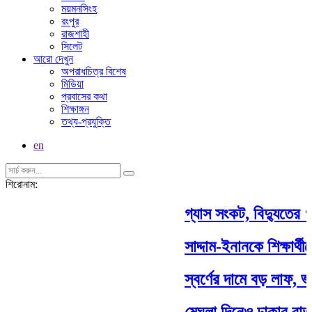
ময়মনসিংহ
রংপুর
রাজশাহী
সিলেট
আরো দেখুন
অপরাধচিত্র বিশেষ
মিডিয়া
প্রবাসের কথা
শিক্ষাঙ্গন
তথ্য-প্রযুক্তি
en
শিরোনাম:
গ্যাস সংকট, বিদ্যুতের ‘ভ
সাদ্দাম-ইনানকে শিক্ষার্থী
স্বর্ণের দামে বড় লাফ, ভ
মেঘলা দিনেও ঢাকার বাতা