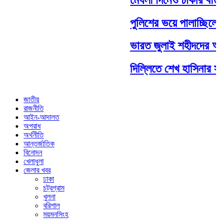
পুলিশের ভয়ে পালাচ্ছিলেন,
ভারত জুলাই শহীদদের অসম
দিল্লিতে শেখ হাসিনার সংবা
জাতীয়
রাজনীতি
আইন-আদালত
অপরাধ
অর্থনীতি
আন্তর্জাতিক
বিনোদন
খেলাধুলা
জেলার খবর
ঢাকা
চট্রগ্রাম
খুলনা
বরিশাল
ময়মনসিংহ