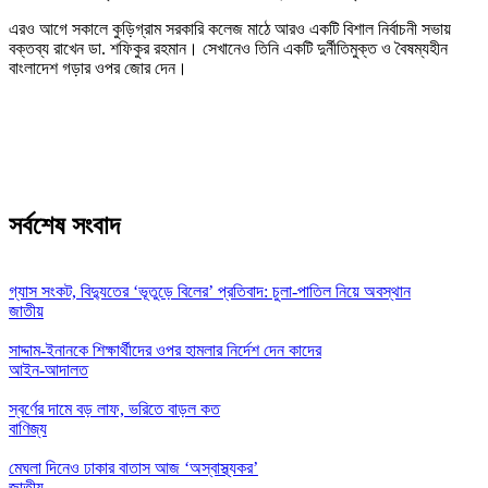
এরও আগে সকালে কুড়িগ্রাম সরকারি কলেজ মাঠে আরও একটি বিশাল নির্বাচনী সভায়
বক্তব্য রাখেন ডা. শফিকুর রহমান। সেখানেও তিনি একটি দুর্নীতিমুক্ত ও বৈষম্যহীন
বাংলাদেশ গড়ার ওপর জোর দেন।
সর্বশেষ সংবাদ
গ্যাস সংকট, বিদ্যুতের ‘ভূতুড়ে বিলের’ প্রতিবাদ: চুলা-পাতিল নিয়ে অবস্থান
জাতীয়
সাদ্দাম-ইনানকে শিক্ষার্থীদের ওপর হামলার নির্দেশ দেন কাদের
আইন-আদালত
স্বর্ণের দামে বড় লাফ, ভরিতে বাড়ল কত
বাণিজ্য
মেঘলা দিনেও ঢাকার বাতাস আজ ‘অস্বাস্থ্যকর’
জাতীয়