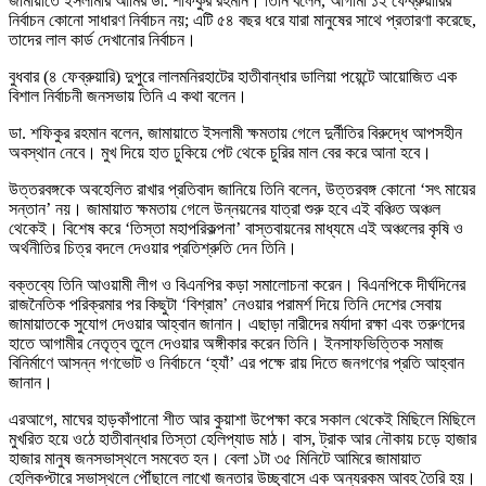
জামায়াতে ইসলামীর আমির ডা. শফিকুর রহমান। তিনি বলেন, আগামী ১২ ফেব্রুয়ারির
নির্বাচন কোনো সাধারণ নির্বাচন নয়; এটি ৫৪ বছর ধরে যারা মানুষের সাথে প্রতারণা করেছে,
তাদের লাল কার্ড দেখানোর নির্বাচন।
বুধবার (৪ ফেব্রুয়ারি) দুপুরে লালমনিরহাটের হাতীবান্ধার ডালিয়া পয়েন্টে আয়োজিত এক
বিশাল নির্বাচনী জনসভায় তিনি এ কথা বলেন।
ডা. শফিকুর রহমান বলেন, জামায়াতে ইসলামী ক্ষমতায় গেলে দুর্নীতির বিরুদ্ধে আপসহীন
অবস্থান নেবে। মুখ দিয়ে হাত ঢুকিয়ে পেট থেকে চুরির মাল বের করে আনা হবে।
উত্তরবঙ্গকে অবহেলিত রাখার প্রতিবাদ জানিয়ে তিনি বলেন, উত্তরবঙ্গ কোনো ‘সৎ মায়ের
সন্তান’ নয়। জামায়াত ক্ষমতায় গেলে উন্নয়নের যাত্রা শুরু হবে এই বঞ্চিত অঞ্চল
থেকেই। বিশেষ করে ‘তিস্তা মহাপরিকল্পনা’ বাস্তবায়নের মাধ্যমে এই অঞ্চলের কৃষি ও
অর্থনীতির চিত্র বদলে দেওয়ার প্রতিশ্রুতি দেন তিনি।
বক্তব্যে তিনি আওয়ামী লীগ ও বিএনপির কড়া সমালোচনা করেন। বিএনপিকে দীর্ঘদিনের
রাজনৈতিক পরিক্রমার পর কিছুটা ‘বিশ্রাম’ নেওয়ার পরামর্শ দিয়ে তিনি দেশের সেবায়
জামায়াতকে সুযোগ দেওয়ার আহ্বান জানান। এছাড়া নারীদের মর্যাদা রক্ষা এবং তরুণদের
হাতে আগামীর নেতৃত্ব তুলে দেওয়ার অঙ্গীকার করেন তিনি। ইনসাফভিত্তিক সমাজ
বিনির্মাণে আসন্ন গণভোট ও নির্বাচনে ‘হ্যাঁ’ এর পক্ষে রায় দিতে জনগণের প্রতি আহ্বান
জানান।
এরআগে, মাঘের হাড়কাঁপানো শীত আর কুয়াশা উপেক্ষা করে সকাল থেকেই মিছিলে মিছিলে
মুখরিত হয়ে ওঠে হাতীবান্ধার তিস্তা হেলিপ্যাড মাঠ। বাস, ট্রাক আর নৌকায় চড়ে হাজার
হাজার মানুষ জনসভাস্থলে সমবেত হন। বেলা ১টা ৩৫ মিনিটে আমিরে জামায়াত
হেলিকপ্টারে সভাস্থলে পৌঁছালে লাখো জনতার উচ্ছ্বাসে এক অন্যরকম আবহ তৈরি হয়।