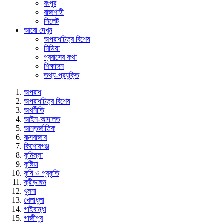
রংপুর
রাজশাহী
সিলেট
আরো দেখুন
অপরাধচিত্র বিশেষ
মিডিয়া
প্রবাসের কথা
শিক্ষাঙ্গন
তথ্য-প্রযুক্তি
অপরাধ
অপরাধচিত্র বিশেষ
অর্থনীতি
আইন-আদালত
আন্তর্জাতিক
কক্সবাজার
কিশোরগঞ্জ
কুমিল্লা
কুষ্টিয়া
কৃষি ও প্রকৃতি
ক্রীড়াঙ্গন
খুলনা
খেলাধুলা
গাইবান্ধা
গাজীপুর