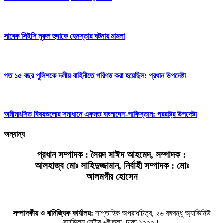
সাবেক সিইসি নুরুল হুদাকে হেনস্তার ঘটনায় মামলা
গত ১৫ বছর পুলিশকে দলীয় বাহিনীতে পরিণত করা হয়েছিল: প্রধান উপদেষ্টা
অমীমাংসিত বিষয়গুলোর সমাধানে একমত বাংলাদেশ-পাকিস্তান: পররাষ্ট্র উপদেষ্টা
অন্যান্য
প্রধান সম্পাদক : সৈয়দ সাঈদ আহমেদ, সম্পাদক :
আলহাজ্ব মোঃ সাহিদুজ্জামান, নির্বাহী সম্পাদক : মোঃ
আলমগীর হোসেন
সম্পাদকীয় ও বানিজ্যিক কার্যালয়:
সাপ্তাহিক অপরাধচিত্র, ২৬ বঙ্গবন্ধু অ্যাভিনিউ
ব্যাভিলন সেন্টার ৬ষ্ট তলা, ঢাকা ১০০০।