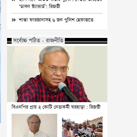
‘ডাবল স্ট্যান্ডার্ড’: রিজভী
শান্তা ফারজানাসহ ৬ জন পুলিশ হেফাজতে
সর্বোচ্চ পঠিত - রাজনীতি
বিএনপির প্রায় ২ কোটি নেতাকর্মী ঘরছাড়া : রিজভী