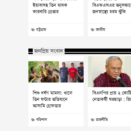
ইয়াবাসহ তিন মাদক
বিএফএসএর অনুসন্ধান
কারবারি গ্রেপ্তার
জনস্বাস্থ্যে চরম ঝুঁকি
চট্রগ্রাম
জাতীয়
জনপ্রিয় সংবাদ
শিশু ধর্ষণ মামলা: খালে
বিএনপির প্রায় ২ কোট
তিন ঘণ্টার অভিযানে
নেতাকর্মী ঘরছাড়া : র
আসামি গ্রেফতার
বরিশাল
রাজনীতি