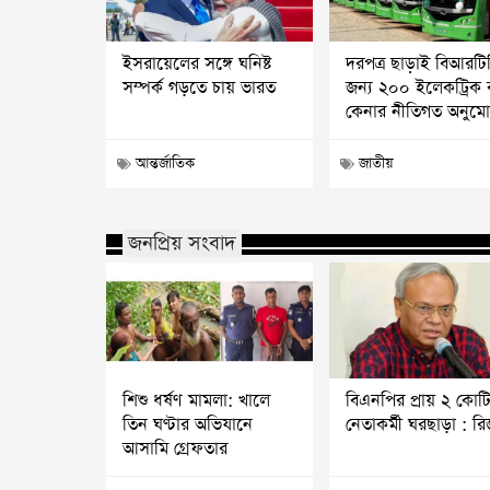
ইসরায়েলের সঙ্গে ঘনিষ্ট
দরপত্র ছাড়াই বিআরটি
সম্পর্ক গড়তে চায় ভারত
জন্য ২০০ ইলেকট্রিক 
কেনার নীতিগত অনুম
আন্তর্জাতিক
জাতীয়
জনপ্রিয় সংবাদ
শিশু ধর্ষণ মামলা: খালে
বিএনপির প্রায় ২ কোট
তিন ঘণ্টার অভিযানে
নেতাকর্মী ঘরছাড়া : র
আসামি গ্রেফতার