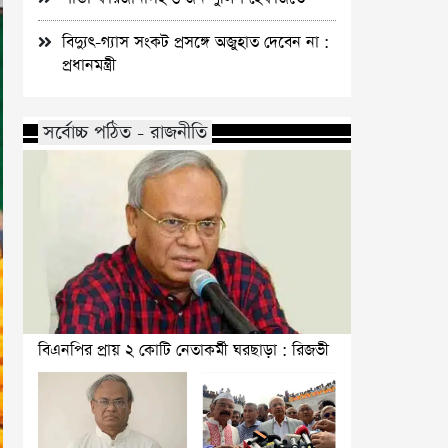
বিদ্যুৎ-গ্যাস সংকট প্রসঙ্গে অজুহাত দেবেন না :
প্রধানমন্ত্রী
সর্বোচ্চ পঠিত - রাজনীতি
বিএনপির প্রায় ২ কোটি নেতাকর্মী ঘরছাড়া : রিজভী