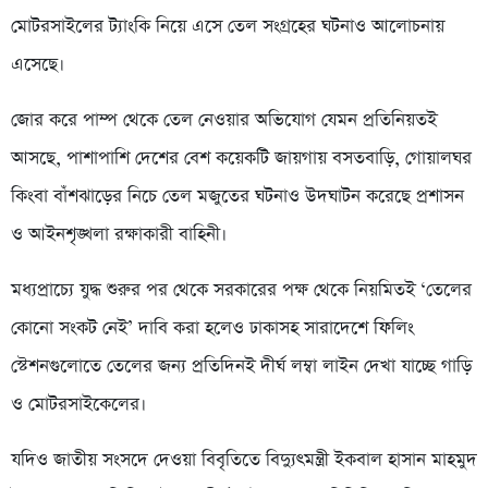
মোটরসাইলের ট্যাংকি নিয়ে এসে তেল সংগ্রহের ঘটনাও আলোচনায়
এসেছে।
জোর করে পাম্প থেকে তেল নেওয়ার অভিযোগ যেমন প্রতিনিয়তই
আসছে, পাশাপাশি দেশের বেশ কয়েকটি জায়গায় বসতবাড়ি, গোয়ালঘর
কিংবা বাঁশঝাড়ের নিচে তেল মজুতের ঘটনাও উদঘাটন করেছে প্রশাসন
ও আইনশৃঙ্খলা রক্ষাকারী বাহিনী।
মধ্যপ্রাচ্যে যুদ্ধ শুরুর পর থেকে সরকারের পক্ষ থেকে নিয়মিতই ‘তেলের
কোনো সংকট নেই’ দাবি করা হলেও ঢাকাসহ সারাদেশে ফিলিং
স্টেশনগুলোতে তেলের জন্য প্রতিদিনই দীর্ঘ লম্বা লাইন দেখা যাচ্ছে গাড়ি
ও মোটরসাইকেলের।
যদিও জাতীয় সংসদে দেওয়া বিবৃতিতে বিদ্যুৎমন্ত্রী ইকবাল হাসান মাহমুদ