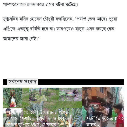
পাম্পগুলোকে কেন্দ্র করে এসব ঘটনা ঘটেছে।
যুগ্মসচিব মনির হোসেন চৌধুরী বলছিলেন, ‘পর্যাপ্ত তেল আছে। পুরো
এপ্রিলে এতটুকু ঘাটতি হবে না। তারপরেও মানুষ এসব করছে কেন
আমাদের জানা নেই।’
সর্বশেষ সংবাদ
পটুয়াখালীতে তরুণ উদ্যোক্তার স্বপ্নের
খামারে পৈশাচিক তাণ্ডব: ফলন্ত খেজুর
পল্লবীতে দুর্বৃত্তের গুল
বাগান কুপিয়ে ধ্বংস, গ্রেফতার ১
আহত ২