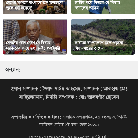
দেশের সংসদে বাংলাদেশকে ভুলভাবে
জাতীয় দলে ফির‍তে যে সিদ্ধান্ত
তুলে ধরা হয়েছে’
জানালেন তামিম
বেনজীর কোন দেশে সে বিষয়ে
আবারো বাংলাদেশে ঢুকে পড়লো
সরকারের কাছে তথ্য নেই: স্বরাষ্ট্রমন্ত্রী
মিয়ানমারের ৩ সেনা
অন্যান্য
প্রধান সম্পাদক : সৈয়দ সাঈদ আহমেদ, সম্পাদক : আলহাজ্ব মোঃ
সাহিদুজ্জামান, নির্বাহী সম্পাদক : মোঃ আলমগীর হোসেন
সম্পাদকীয় ও বানিজ্যিক কার্যালয়:
সাপ্তাহিক অপরাধচিত্র, ২৬ বঙ্গবন্ধু অ্যাভিনিউ
ব্যাভিলন সেন্টার ৬ষ্ট তলা, ঢাকা ১০০০।
ফোন: ০১৭১৮৩১৯২৮৩, ০১৭৩২১৬০৬৭৩
Gmail: