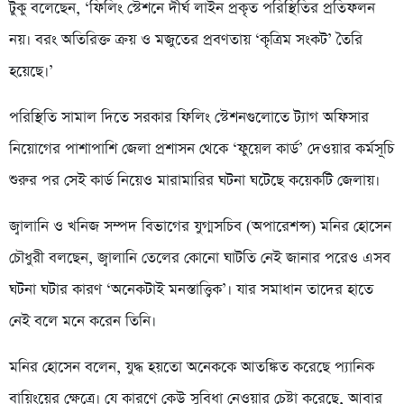
টুকু বলেছেন, ‘ফিলিং স্টেশনে দীর্ঘ লাইন প্রকৃত পরিস্থিতির প্রতিফলন
নয়। বরং অতিরিক্ত ক্রয় ও মজুতের প্রবণতায় ‘কৃত্রিম সংকট’ তৈরি
হয়েছে।’
পরিস্থিতি সামাল দিতে সরকার ফিলিং স্টেশনগুলোতে ট্যাগ অফিসার
নিয়োগের পাশাপাশি জেলা প্রশাসন থেকে ‘ফুয়েল কার্ড’ দেওয়ার কর্মসূচি
শুরুর পর সেই কার্ড নিয়েও মারামারির ঘটনা ঘটেছে কয়েকটি জেলায়।
জ্বালানি ও খনিজ সম্পদ বিভাগের যুগ্মসচিব (অপারেশন্স) মনির হোসেন
চৌধুরী বলছেন, জ্বালানি তেলের কোনো ঘাটতি নেই জানার পরেও এসব
ঘটনা ঘটার কারণ ‘অনেকটাই মনস্তাত্ত্বিক’। যার সমাধান তাদের হাতে
নেই বলে মনে করেন তিনি।
মনির হোসেন বলেন, যুদ্ধ হয়তো অনেককে আতঙ্কিত করেছে প্যানিক
বায়িংয়ের ক্ষেত্রে। যে কারণে কেউ সুবিধা নেওয়ার চেষ্টা করেছে, আবার