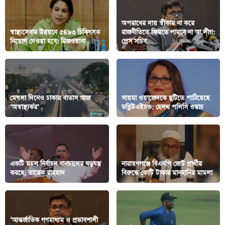
অপরাধের দায় স্বীকার না করে
স্বাস্থ্যসেবার উন্নয়নে ৫৪৯৩ চিকিৎসক
রাজনীতিতে ফিরতে পারবে না আ.লীগ:
নিয়োগ দেওয়া হবে: রিজওয়ানা
প্রেস সচিব
মেঘলা দিনেও ঢাকার বাতাস আজ
সায়মা ওয়াজেদকে ছুটিতে পাঠিয়েছে
‘অস্বাস্থ্যকর’
ডব্লিউএইচও: হেলথ পলিসি ওয়াচ
একটি মহল নির্বাচন বানচালের ষড়যন্ত্র
নারায়ণগঞ্জে বিএনপি জোট প্রার্থীর
করছে: তারেক রাহমান
বিরুদ্ধে কোটি টাকার মানহানির মামলা
‘আন্তর্জাতিক গণমাধ্যম ও প্রভাবশালী