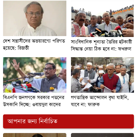
দেশ সন্ত্রাসীদের অভয়ারণ্যে পরিণত
সাংবিধানিক শূন্যতা তৈরির হটকারী
হয়েছে: রিজভী
সিদ্ধান্ত নেয়া ঠিক হবে না: ফখরুল
বিএনপি জনগণকে সরকার পতনের
গণতান্ত্রিক আন্দোলন বৃথা যাইনি,
উসকানি দিচ্ছে: ওবায়দুল কাদের
যাবে না: ফারুক
আপনার জন্য নির্বাচিত