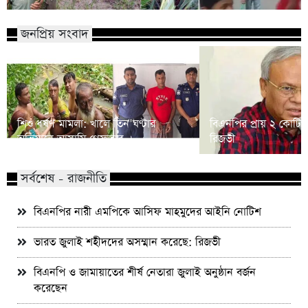
জনপ্রিয় সংবাদ
শিশু ধর্ষণ মামলা: খালে তিন ঘণ্টার
বিএনপির প্রায় ২ কোটি ন
অভিযানে আসামি গ্রেফতার
রিজভী
সর্বশেষ - রাজনীতি
বিএনপির নারী এমপিকে আসিফ মাহমুদের আইনি নোটিশ
ভারত জুলাই শহীদদের অসম্মান করেছে: রিজভী
বিএনপি ও জামায়াতের শীর্ষ নেতারা জুলাই অনুষ্ঠান বর্জন
করেছেন