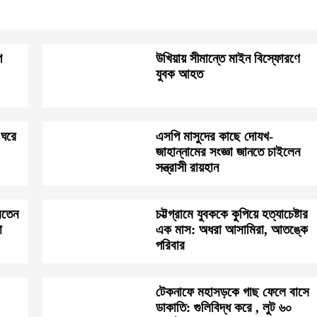
গ
উখিয়ায় সীমান্তে মাইন বিস্ফোরণে
যুবক আহত
 ঘরে
এসপি মাসুদের কাছে দোযখ-
জাহান্নামের সংজ্ঞা জানতে চাইলেন
সন্ত্রাসী রায়হান
রতেন
চট্টগ্রামে যুবককে কুপিয়ে হত্যাচেষ্টার
া
এক মাস: অধরা আসামিরা, আতঙ্কে
পরিবার
টেকনাফে মহাসড়কে গাছ ফেলে বাসে
ডাকাতি: গুলিবিদ্ধ করে , লুট ৬০