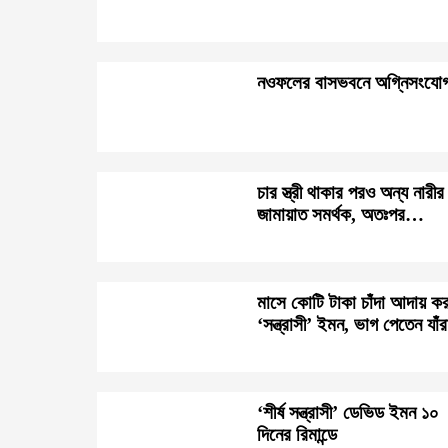
নওফলের বাসভবনে অগ্নিসংযো
চার স্ত্রী থাকার পরও অন্য নারীর
জামায়াত সমর্থক, অতঃপর…
মাসে কোটি টাকা চাঁদা আদায় ক
‘সন্ত্রাসী’ ইমন, ভাগ পেতেন যাঁর
‘শীর্ষ সন্ত্রাসী’ ডেভিড ইমন ১০
দিনের রিমান্ডে