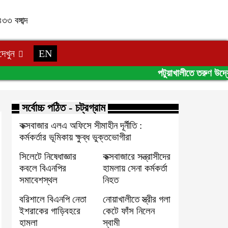
৩ বঙ্গাব্দ
েখুন
EN
পটুয়াখালীতে তরুণ উদ্যো
সর্বোচ্চ পঠিত - চট্রগ্রাম
কক্সবাজার এলএ অফিসে সীমাহীন দূর্নীতি :
কর্মকর্তার ভূমিকায় ক্ষুব্ধ ভুক্তভোগীরা
সিলেটে নিষেধাজ্ঞার
কক্সবাজারে সন্ত্রাসীদের
কবলে বিএনপির
হামলায় সেনা কর্মকর্তা
সমাবেশস্থল
নিহত
বরিশালে বিএনপি নেতা
নোয়াখালীতে স্ত্রীর গলা
ইশরাকের গাড়িবহরে
কেটে ফাঁস নিলেন
হামলা
স্বামী