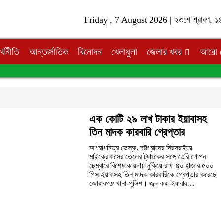
Friday , 7 August 2026 |
২৩শে শ্রাবণ, ১৪৩
র্থনীতি
আন্তর্জাতিক
বিনোদন
খেলাধুলা
জেলার খবর
আরো দ
এক কোটি ২৯ লাখ টাকার ইয়াবাসহ
তিন মাদক কারবারি গ্রেপ্তার
অপরাধচিত্র ডেস্ক: চট্টগ্রামের মিরসরাইয়ে
মাইক্রোবাসের তেলের ট্যাংকের সঙ্গে তৈরি গোপন
চেম্বারে বিশেষ কায়দায় লুকিয়ে রাখা ৪০ হাজার ৫০০
পিস ইয়াবাসহ তিন মাদক কারবারিকে গ্রেপ্তার করেছে
জোরারগঞ্জ থানা-পুলিশ। জব্দ করা ইয়াবার…