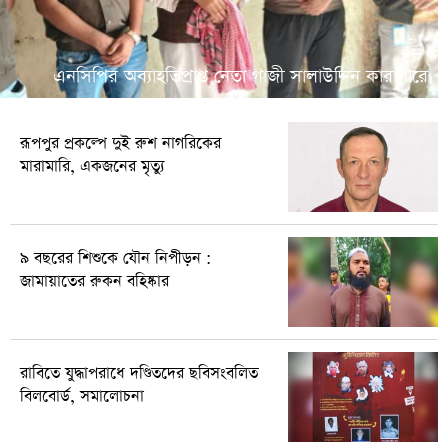
এনসিপির অব্যাহতিপ্রাপ্ত নেতা গাজী সালাউদ্দিন কারাগারে
রূপপুর প্রকল্পে দুই রুশ নাগরিকের
মারামারি, একজনের মৃত্যু
৯ বছরের শিশুকে যৌন নিপীড়ন :
জামায়াতের রুকন বহিষ্কার
রাবিতে যুদ্ধাপরাধে দণ্ডিতদের ছবিসংবলিত
বিলবোর্ড, সমালোচনা